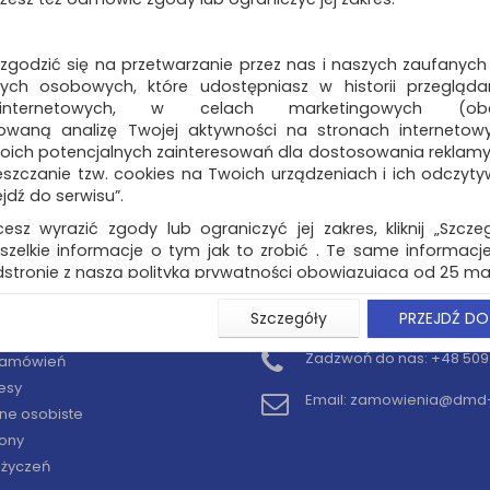
 zgodzić się na przetwarzanie przez nas i naszych zaufanych
ch osobowych, które udostępniasz w historii przeglądan
 internetowych, w celach marketingowych (obe
owaną analizę Twojej aktywności na stronach internetow
oich potencjalnych zainteresowań dla dostosowania reklamy i
zczanie tzw. cookies na Twoich urządzeniach i ich odczytywan
ejdź do serwisu”.
cesz wyrazić zgody lub ograniczyć jej zakres, kliknij „Szcze
szelkie informacje o tym jak to zrobić . Te same informacje
stronie z naszą polityką prywatności obowiązującą od 25 maj
u użytkowników zalogowanych, aby umożliwić prawidłową 
Szczegóły
PRZEJDŹ DO
KONTO
KONTAKT
stwem i związane z tym prawidłowe działanie naszej stro
ści np. wysłanie potwierdzenia zamówienia na Państwa
Zadzwoń do nas:
+48 509 
 zamówień
ie Państwu prawidłowych informacji o promocjach c
esy
ch, ważna jest Państwa wcześniejsza zgoda której udzieliliś
Email:
zamowienia@dmd-b
onta.
ne osobiste
ony
wa zgoda jest dobrowolna i można ją w dowolnym momenci
y życzeń
prywatności (rozwiń)