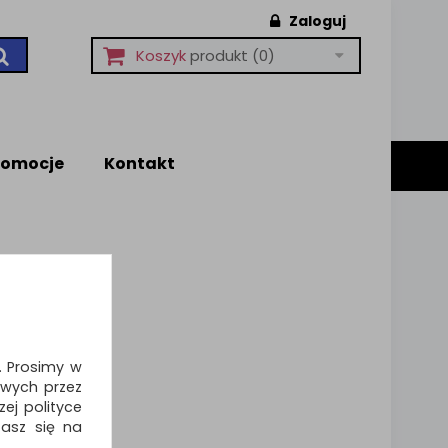
Zaloguj
Koszyk
produkt
(0)
romocje
Kontakt
i. Prosimy w
wych przez
ej polityce
zasz się na