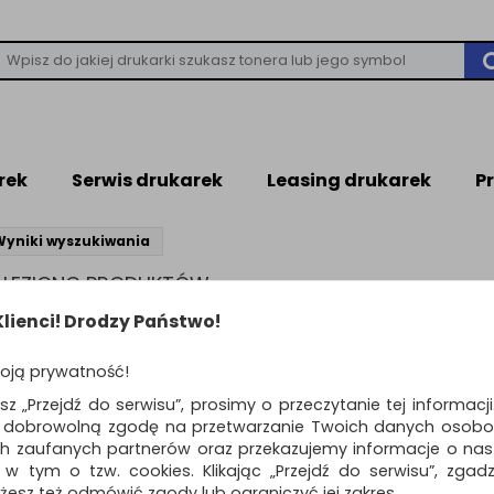
rek
Serwis drukarek
Leasing drukarek
P
Wyniki wyszukiwania
NALEZIONO PRODUKTÓW
leziono produktów wg przyjętych kryteriów
lienci! Drodzy Państwo!
WIEDZI
oją prywatność!
ń kryteria wyszukiwania zaznaczając inne filtry i wyszukaj ponownie
awdź, czy wszystkie słowa zostały poprawnie napisane.
esz „Przejdź do serwisu”, prosimy o przeczytanie tej informacj
buj użyć innych słów kluczowych.
ą dobrowolną zgodę na przetwarzanie Twoich danych osobo
ch zaufanych partnerów oraz przekazujemy informacje o nasz
 w tym o tzw. cookies. Klikając „Przejdź do serwisu”, zgad
żesz też odmówić zgody lub ograniczyć jej zakres.