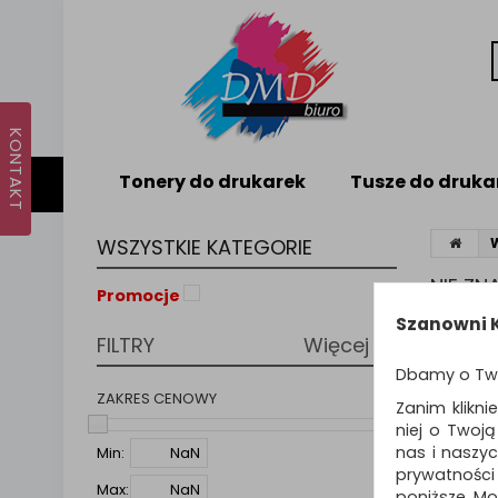
Tonery do drukarek
Tusze do druka
WSZYSTKIE KATEGORIE
NIE Z
Promocje
Nie odna
Szanowni K
FILTRY
Więcej
PODPO
Dbamy o Tw
Zmie
Spr
ZAKRES CENOWY
Zanim klikni
Spró
niej o Twoj
nas i naszy
Min:
prywatności
Max:
poniższe. Mo