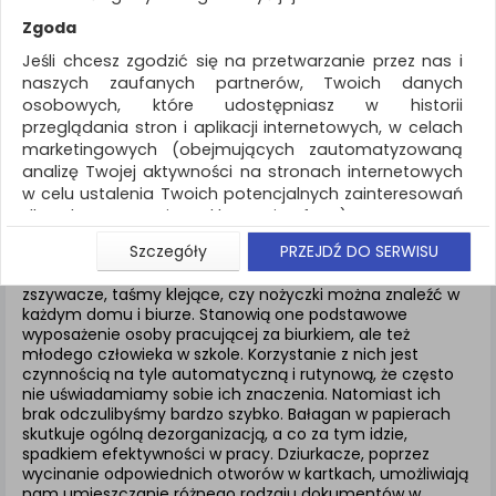
REKLAMA
Zgoda
AKTUALNOŚCI
Jeśli chcesz zgodzić się na przetwarzanie przez nas i
naszych zaufanych partnerów, Twoich danych
osobowych, które udostępniasz w historii
Drobne akcesoria biurowe
Dziurkacze
przeglądania stron i aplikacji internetowych, w celach
marketingowych (obejmujących zautomatyzowaną
ZNALEZIONYCH PRODUKTÓW: 4
analizę Twojej aktywności na stronach internetowych
w celu ustalenia Twoich potencjalnych zainteresowań
DZIURKACZE
dla dostosowania reklamy i oferty), w tym na
umieszczanie tzw. cookies na Twoich urządzeniach i
Szczegóły
PRZEJDŹ DO SERWISU
ich odczytywanie, kliknij przycisk „Przejdź do serwisu”.
Różnego rodzaju akcesoria biurowe, w tym dziurkacze,
Jeśli nie chcesz wyrazić zgody lub ograniczyć jej
zszywacze, taśmy klejące, czy nożyczki można znaleźć w
każdym domu i biurze. Stanowią one podstawowe
zakres, kliknij „Szczegóły”, gdzie znajdziesz wszelkie
wyposażenie osoby pracującej za biurkiem, ale też
informacje o tym jak to zrobić . Te same informacje
młodego człowieka w szkole. Korzystanie z nich jest
znajdziesz także na podstronie z naszą polityką
czynnością na tyle automatyczną i rutynową, że często
prywatności obowiązującą od 25 maja 2018.
nie uświadamiamy sobie ich znaczenia. Natomiast ich
brak odczulibyśmy bardzo szybko. Bałagan w papierach
W przypadku użytkowników zalogowanych, aby
skutkuje ogólną dezorganizacją, a co za tym idzie,
umożliwić prawidłową realizację Umowy z Państwem i
spadkiem efektywności w pracy. Dziurkacze, poprzez
związane z tym prawidłowe działanie naszej strony
wycinanie odpowiednich otworów w kartkach, umożliwiają
www, a w szczególności np. wysłanie potwierdzenia
nam umieszczanie różnego rodzaju dokumentów w