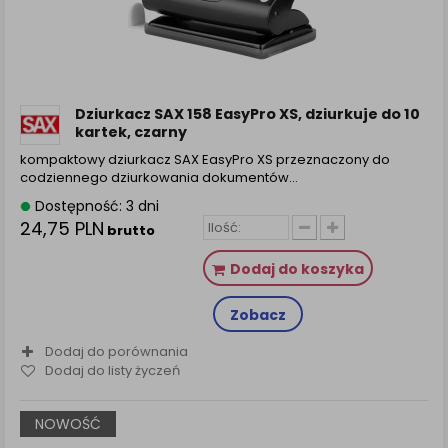
Dziurkacz SAX 158 EasyPro XS, dziurkuje do 10
kartek, czarny
kompaktowy dziurkacz SAX EasyPro XS przeznaczony do
codziennego dziurkowania dokumentów…
Dostępność: 3 dni
24,75 PLN
brutto
Dodaj do koszyka
Zobacz
Dodaj do porównania
Dodaj do listy życzeń
NOWOŚĆ