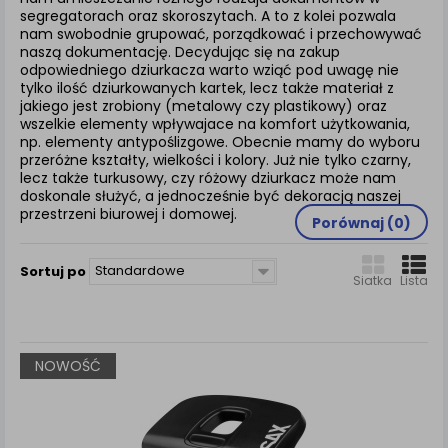
zamówienia na Państwa email lub wyświetlenie
segregatorach oraz skoroszytach. A to z kolei pozwala
Państwu prawidłowych informacji o promocjach czy
nam swobodnie grupować, porządkować i przechowywać
cenach indywidualnych, ważna jest Państwa
naszą dokumentację. Decydując się na zakup
wcześniejsza zgoda której udzieliliście podczas
odpowiedniego dziurkacza warto wziąć pod uwagę nie
zakładania konta.
tylko ilość dziurkowanych kartek, lecz także materiał z
jakiego jest zrobiony (metalowy czy plastikowy) oraz
Każda Państwa zgoda jest dobrowolna i można ją w
wszelkie elementy wpływajace na komfort użytkowania,
dowolnym momencie wycofać.
np. elementy antypoślizgowe. Obecnie mamy do wyboru
przeróżne kształty, wielkości i kolory. Już nie tylko czarny,
Polityka prywatności (rozwiń)
lecz także turkusowy, czy różowy dziurkacz może nam
Klauzula Informacyjna (rozwiń)
doskonale służyć, a jednocześnie być dekoracją naszej
przestrzeni biurowej i domowej.
Lista Zaufanych Partnerów (rozwiń)
Porównaj (
0
)
Standardowe
Sortuj po
Siatka
Lista
NOWOŚĆ