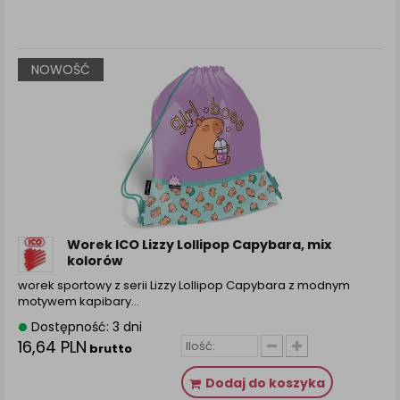
zamówienia na Państwa email lub wyświetlenie
Państwu prawidłowych informacji o promocjach czy
cenach indywidualnych, ważna jest Państwa
wcześniejsza zgoda której udzieliliście podczas
NOWOŚĆ
zakładania konta.
Każda Państwa zgoda jest dobrowolna i można ją w
dowolnym momencie wycofać.
Polityka prywatności (rozwiń)
Klauzula Informacyjna (rozwiń)
Lista Zaufanych Partnerów (rozwiń)
Worek ICO Lizzy Lollipop Capybara, mix
kolorów
worek sportowy z serii Lizzy Lollipop Capybara z modnym
motywem kapibary…
Dostępność: 3 dni
16,64 PLN
brutto
Dodaj do koszyka