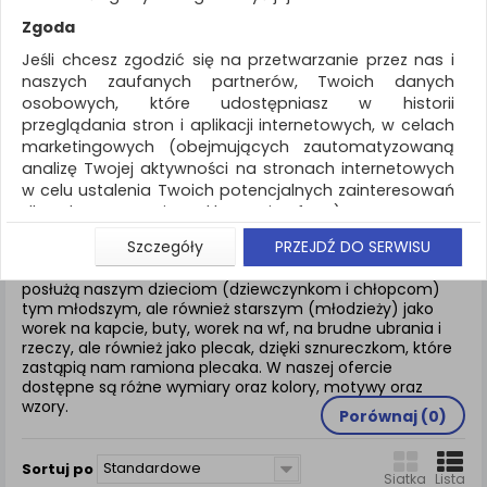
REKLAMA
Zgoda
AKTUALNOŚCI
Jeśli chcesz zgodzić się na przetwarzanie przez nas i
naszych zaufanych partnerów, Twoich danych
osobowych, które udostępniasz w historii
Artykuły szkolne
Worki
przeglądania stron i aplikacji internetowych, w celach
marketingowych (obejmujących zautomatyzowaną
ZNALEZIONYCH PRODUKTÓW: 7
analizę Twojej aktywności na stronach internetowych
w celu ustalenia Twoich potencjalnych zainteresowań
WORKI
dla dostosowania reklamy i oferty), w tym na
umieszczanie tzw. cookies na Twoich urządzeniach i
Szczegóły
PRZEJDŹ DO SERWISU
ich odczytywanie, kliknij przycisk „Przejdź do serwisu”.
Niezbędnik każdego ucznia, worek szkolny. Worki szkolne
Jeśli nie chcesz wyrazić zgody lub ograniczyć jej
posłużą naszym dzieciom (dziewczynkom i chłopcom)
tym młodszym, ale również starszym (młodzieży) jako
zakres, kliknij „Szczegóły”, gdzie znajdziesz wszelkie
worek na kapcie, buty, worek na wf, na brudne ubrania i
informacje o tym jak to zrobić . Te same informacje
rzeczy, ale również jako plecak, dzięki sznureczkom, które
znajdziesz także na podstronie z naszą polityką
zastąpią nam ramiona plecaka. W naszej ofercie
prywatności obowiązującą od 25 maja 2018.
dostępne są różne wymiary oraz kolory, motywy oraz
wzory.
W przypadku użytkowników zalogowanych, aby
Porównaj (
0
)
umożliwić prawidłową realizację Umowy z Państwem i
związane z tym prawidłowe działanie naszej strony
Standardowe
Sortuj po
www, a w szczególności np. wysłanie potwierdzenia
Siatka
Lista