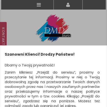
Szanowni Klienci! Drodzy Państwo!
Koszyk
produkt
(0)
Dbamy o Twoją prywatność!
Zanim klikniesz „Przejdź do serwisu”, prosimy o
KATEGORIE
przeczytanie tej informacji. Prosimy w niej o Twoją
dobrowolną zgodę na przetwarzanie Twoich danych
osobowych przez nas i naszych zaufanych partnerów
WSZYSTKIE KATEGORIE
oraz przekazujemy informacje o naszej polityce
prywatności w tym o tzw. cookies. Klikając „Przejdź do
FILTRY
Więcej
serwisu”, zgadzasz się na poniższe. Możesz też
odmówić zgody lub ograniczyć jej zakres.