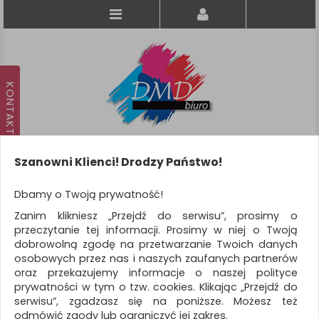
Szanowni Klienci! Drodzy Państwo!
Koszyk
produkt
(0)
Dbamy o Twoją prywatność!
Zanim klikniesz „Przejdź do serwisu”, prosimy o
KATEGORIE
przeczytanie tej informacji. Prosimy w niej o Twoją
dobrowolną zgodę na przetwarzanie Twoich danych
osobowych przez nas i naszych zaufanych partnerów
WSZYSTKIE KATEGORIE
oraz przekazujemy informacje o naszej polityce
prywatności w tym o tzw. cookies. Klikając „Przejdź do
FILTRY
Więcej
serwisu”, zgadzasz się na poniższe. Możesz też
odmówić zgody lub ograniczyć jej zakres.