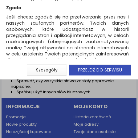
REKLAMA
Zgoda
AKTUALNOŚCI
Jeśli chcesz zgodzić się na przetwarzanie przez nas i
naszych zaufanych partnerów, Twoich danych
osobowych, które udostępniasz w historii
Wyniki wyszukiwania
przeglądania stron i aplikacji internetowych, w celach
marketingowych (obejmujących zautomatyzowaną
NIE ZNALEZIONO PRODUKTÓW
analizę Twojej aktywności na stronach internetowych
Nie odnaleziono produktów wg przyjętych kryteriów
w celu ustalenia Twoich potencjalnych zainteresowań
dla dostosowania reklamy i oferty), w tym na
PODPOWIEDZI
umieszczanie tzw. cookies na Twoich urządzeniach i
Szczegóły
PRZEJDŹ DO SERWISU
Zmień kryteria wyszukiwania zaznaczając inne filtry i
ich odczytywanie, kliknij przycisk „Przejdź do serwisu”.
wyszukaj ponownie
Sprawdź, czy wszystkie słowa zostały poprawnie
Jeśli nie chcesz wyrazić zgody lub ograniczyć jej
napisane.
zakres, kliknij „Szczegóły”, gdzie znajdziesz wszelkie
Spróbuj użyć innych słów kluczowych.
informacje o tym jak to zrobić . Te same informacje
znajdziesz także na podstronie z naszą polityką
INFORMACJE
MOJE KONTO
prywatności obowiązującą od 25 maja 2018.
W przypadku użytkowników zalogowanych, aby
Promocje
Historia zamówień
umożliwić prawidłową realizację Umowy z Państwem i
Nowe produkty
Moje adresy
związane z tym prawidłowe działanie naszej strony
Najczęściej kupowane
Twoje dane osobiste
www, a w szczególności np. wysłanie potwierdzenia