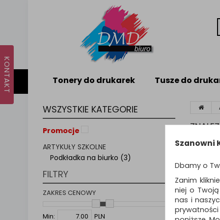
Tonery do drukarek
Tusze do druka
WSZYSTKIE KATEGORIE
ZNALE
Promocje
Szanowni K
ARTYKUŁY SZKOLNE
POD
Podkładka na biurko (3)
Dbamy o Tw
FILTRY
Biurko j
Zanim klikni
komforto
niej o Twoj
ZAKRES CENOWY
posegreg
nas i naszy
Podkład
prywatności
Min:
PLN
biurka p
poniższe. Mo