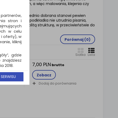
ac plastycznych, a więc malowania, klejenia czy
 partnerów,
lkościach. Odpowiednio dobrana stanowi pewien
zną. Co ważne- podkładka nie utrudnia pisania,
ia stron i
 posiada jednolitą strukturę, w przeciwieństwie do
jmujących
ych w celu
 oferty), w
Porównaj (
0
)
ie, kliknij
góły”, gdzie
Siatka
Lista
 znajdziesz
7,00 PLN
o
brutto
a 2018.
realizację
Zobacz
 SERWISU
ates
ny www, a w
Dodaj do porównania
 email lub
zy cenach
cie podczas
e wycofać.