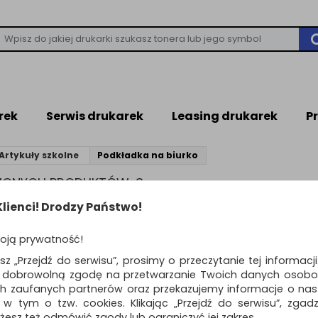
rek
Serwis drukarek
Leasing drukarek
P
Artykuły szkolne
Podkładka na biurko
ZIONYCH PRODUKTÓW: 3
lienci! Drodzy Państwo!
KŁADKA NA BIURKO
oją prywatność!
est podstawowym i niezwykle ważnym miejscem służącym zarówno 
esz „Przejdź do serwisu”, prosimy o przeczytanie tej informacj
we i efektowne, konieczne jest zachowanie na biurku odpowied
ą dobrowolną zgodę na przetwarzanie Twoich danych osobo
owane artykuły biurowe, mające swoje właściwe miejsce, jak rów
ch zaufanych partnerów oraz przekazujemy informacje o nasz
ka na biurko
to bardzo przydatny produkt, pozwalający skutec
 w tym o tzw. cookies. Klikając „Przejdź do serwisu”, zgad
rzed zarysowaniami, zabrudzeniami i zalaniem. Dzięki temu jakż
żesz też odmówić zgody lub ograniczyć jej zakres.