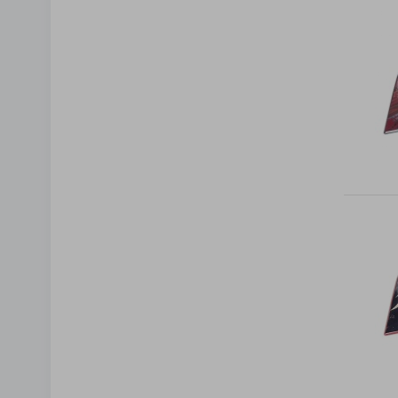
Klauzula 
Lista Za