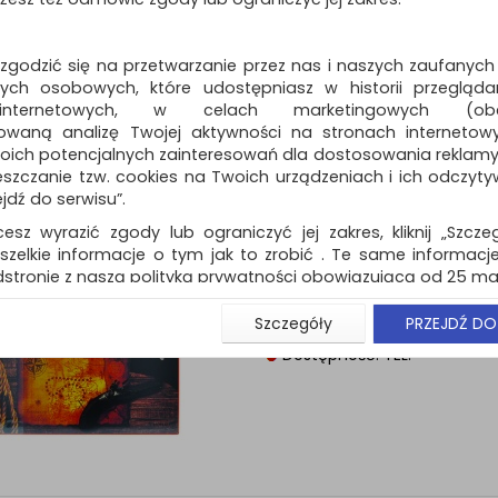
ć z biurka, bez obaw o jego uszkodzenie podczas wykonywania pr
a.
 zgodzić się na przetwarzanie przez nas i naszych zaufanych
ka na biurko
dostępna jest w różnych wzorach, kolorach i wie
zdoby biurka, będąc jednocześnie niezwykle wytrzymałą i elastyc
ch osobowych, które udostępniasz w historii przeglądan
st pomocna, gdy chcemy napisać coś na pojedynczej kartce, gdyż
 internetowych, w celach marketingowych (obe
arnej powierzchni biurka.
owaną analizę Twojej aktywności na stronach internetow
oich potencjalnych zainteresowań dla dostosowania reklamy i
zczanie tzw. cookies na Twoich urządzeniach i ich odczytywan
ejdź do serwisu”.
Standardowe
o
cesz wyrazić zgody lub ograniczyć jej zakres, kliknij „Szcze
szelkie informacje o tym jak to zrobić . Te same informacje
Podkładka na biurk
stronie z naszą polityką prywatności obowiązującą od 25 maj
DONAU, Pirates
u użytkowników zalogowanych, aby umożliwić prawidłową 
Szczegóły
PRZEJDŹ DO
Podkładka na biurko DONAU, Pir
stwem i związane z tym prawidłowe działanie naszej stro
ści np. wysłanie potwierdzenia zamówienia na Państwa
Dostępność: TEL.
ie Państwu prawidłowych informacji o promocjach c
ch, ważna jest Państwa wcześniejsza zgoda której udzieliliś
onta.
wa zgoda jest dobrowolna i można ją w dowolnym momenci
prywatności (rozwiń)