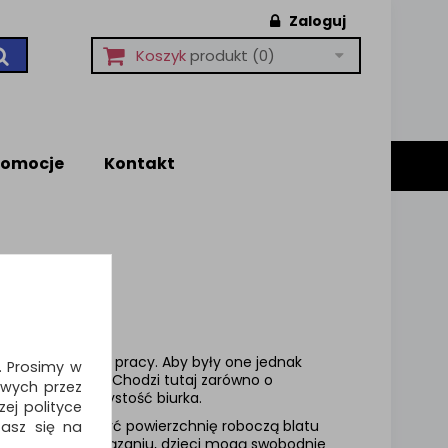
Zaloguj
Koszyk
produkt
(0)
romocje
Kontakt
do nauki, jak i pracy. Aby były one jednak
i. Prosimy w
niego porządku. Chodzi tutaj zarówno o
wych przez
nież ogólną czystość biurka.
ej polityce
znie zabezpieczyć powierzchnię roboczą blatu
zasz się na
e prostemu rozwiązaniu, dzieci mogą swobodnie