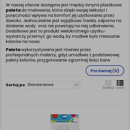
zamówienia na Państwa email lub wyświetlenie
W naszej ofercie dostępna jest między innymi plastikowa
Państwu prawidłowych informacji o promocjach czy
paleta
do malowania, która dzięki swojej lekkości i
cenach indywidualnych, ważna jest Państwa
poręczności wpływa na komfort jej użytkowania przez
wcześniejsza zgoda której udzieliliście podczas
dziecko. Jednocześnie jest wyjątkowo trwała, odporna na
zakładania konta.
działanie wody oraz nie powstają na niej odbarwienia.
Dodatkowo jest to produkt wielokrotnego użytku-
Każda Państwa zgoda jest dobrowolna i można ją w
wystarczy przemyć go wodą, by możliwe było mieszanie
dowolnym momencie wycofać.
kolorów na nowo.
Polityka prywatności (rozwiń)
Paleta
wykorzystywana jest również przez
profesjonalnych malarzy, gdyż umożliwia z podstawowej
Klauzula Informacyjna (rozwiń)
palety kolorów, przygotowanie ogromnej ilości barw.
Lista Zaufanych Partnerów (rozwiń)
Porównaj (
0
)
Standardowe
Sortuj po
Siatka
Lista