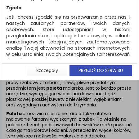
REKLAMA
Zgoda
AKTUALNOŚCI
Jeśli chcesz zgodzić się na przetwarzanie przez nas i
naszych zaufanych partnerów, Twoich danych
osobowych, które udostępniasz w historii
Artykuły szkolne
Paleta
przeglądania stron i aplikacji internetowych, w celach
marketingowych (obejmujących zautomatyzowaną
ZNALEZIONYCH PRODUKTÓW: 1
analizę Twojej aktywności na stronach internetowych
w celu ustalenia Twoich potencjalnych zainteresowań
PALETA
dla dostosowania reklamy i oferty), w tym na
umieszczanie tzw. cookies na Twoich urządzeniach i
Szczegóły
PRZEJDŹ DO SERWISU
ich odczytywanie, kliknij przycisk „Przejdź do serwisu”.
Spośród wielu akcesoriów potrzebnych dziecku podczas
Jeśli nie chcesz wyrazić zgody lub ograniczyć jej
pracy i zabawy z farbami, niewątpliwie przydatnym
przedmiotem jest
paleta
malarska. Jest to bardzo proste
zakres, kliknij „Szczegóły”, gdzie znajdziesz wszelkie
narzędzie, występujące w postaci drewnianej bądź
informacje o tym jak to zrobić . Te same informacje
plastikowej, płaskiej kuwety z niewielkimi wgłębieniami
znajdziesz także na podstronie z naszą polityką
oraz wygodnym uchwytem do trzymania.
prywatności obowiązującą od 25 maja 2018.
Paleta
umożliwia mieszanie farb a także ułatwia
W przypadku użytkowników zalogowanych, aby
malowanie farbami wyciskanymi z tubek. To właśnie na
umożliwić prawidłową realizację Umowy z Państwem i
palecie z trzech podstawowych barwników może powstać
związane z tym prawidłowe działanie naszej strony
cała gama kolorów i odcieni. A przecież im więcej kolorów,
www, a w szczególności np. wysłanie potwierdzenia
tym większe możliwości malarskie dla dziecka.