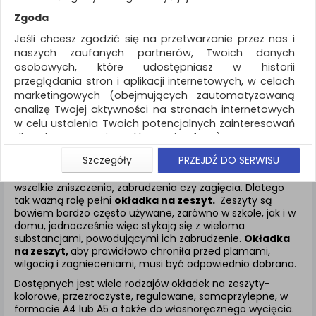
REKLAMA
Zgoda
AKTUALNOŚCI
Jeśli chcesz zgodzić się na przetwarzanie przez nas i
naszych zaufanych partnerów, Twoich danych
osobowych, które udostępniasz w historii
Artykuły szkolne
Okładka na Zeszyt
przeglądania stron i aplikacji internetowych, w celach
marketingowych (obejmujących zautomatyzowaną
ZNALEZIONYCH PRODUKTÓW: 18
analizę Twojej aktywności na stronach internetowych
w celu ustalenia Twoich potencjalnych zainteresowań
OKŁADKA NA ZESZYT
dla dostosowania reklamy i oferty), w tym na
umieszczanie tzw. cookies na Twoich urządzeniach i
Szczegóły
PRZEJDŹ DO SERWISU
ich odczytywanie, kliknij przycisk „Przejdź do serwisu”.
Zeszyty to akcesoria szkolne najbardziej narażone na
Jeśli nie chcesz wyrazić zgody lub ograniczyć jej
wszelkie zniszczenia, zabrudzenia czy zagięcia. Dlatego
tak ważną rolę pełni
okładka na zeszyt.
Zeszyty są
zakres, kliknij „Szczegóły”, gdzie znajdziesz wszelkie
bowiem bardzo często używane, zarówno w szkole, jak i w
informacje o tym jak to zrobić . Te same informacje
domu, jednocześnie więc stykają się z wieloma
znajdziesz także na podstronie z naszą polityką
substancjami, powodującymi ich zabrudzenie.
Okładka
prywatności obowiązującą od 25 maja 2018.
na zeszyt,
aby prawidłowo chroniła przed plamami,
wilgocią i zagnieceniami, musi być odpowiednio dobrana.
W przypadku użytkowników zalogowanych, aby
umożliwić prawidłową realizację Umowy z Państwem i
Dostępnych jest wiele rodzajów okładek na zeszyty-
związane z tym prawidłowe działanie naszej strony
kolorowe, przezroczyste, regulowane, samoprzylepne, w
www, a w szczególności np. wysłanie potwierdzenia
formacie A4 lub A5 a także do własnoręcznego wycięcia.