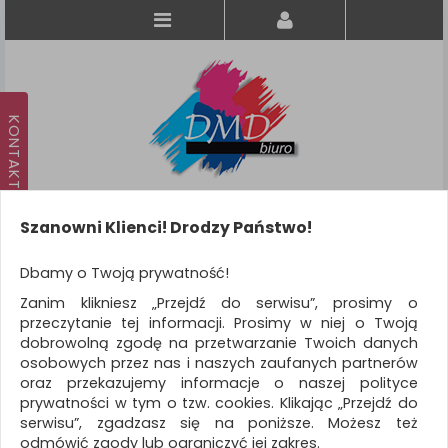
Szanowni Klienci! Drodzy Państwo!
Koszyk
produkt
(0)
Dbamy o Twoją prywatność!
Zanim klikniesz „Przejdź do serwisu”, prosimy o
KATEGORIE
przeczytanie tej informacji. Prosimy w niej o Twoją
dobrowolną zgodę na przetwarzanie Twoich danych
osobowych przez nas i naszych zaufanych partnerów
WSZYSTKIE KATEGORIE
oraz przekazujemy informacje o naszej polityce
prywatności w tym o tzw. cookies. Klikając „Przejdź do
FILTRY
Więcej
serwisu”, zgadzasz się na poniższe. Możesz też
odmówić zgody lub ograniczyć jej zakres.