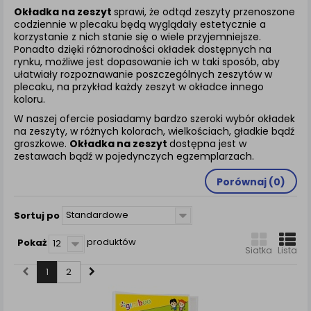
zamówienia na Państwa email lub wyświetlenie
Okładka na zeszyt
sprawi, że odtąd zeszyty przenoszone
Państwu prawidłowych informacji o promocjach czy
codziennie w plecaku będą wyglądały estetycznie a
cenach indywidualnych, ważna jest Państwa
korzystanie z nich stanie się o wiele przyjemniejsze.
wcześniejsza zgoda której udzieliliście podczas
Ponadto dzięki różnorodności okładek dostępnych na
zakładania konta.
rynku, możliwe jest dopasowanie ich w taki sposób, aby
ułatwiały rozpoznawanie poszczególnych zeszytów w
Każda Państwa zgoda jest dobrowolna i można ją w
plecaku, na przykład każdy zeszyt w okładce innego
dowolnym momencie wycofać.
koloru.
Polityka prywatności (rozwiń)
W naszej ofercie posiadamy bardzo szeroki wybór okładek
na zeszyty, w różnych kolorach, wielkościach, gładkie bądź
Klauzula Informacyjna (rozwiń)
groszkowe.
Okładka na zeszyt
dostępna jest w
Lista Zaufanych Partnerów (rozwiń)
zestawach bądź w pojedynczych egzemplarzach.
Porównaj (
0
)
Standardowe
Sortuj po
produktów
Pokaż
12
Siatka
Lista
1
2