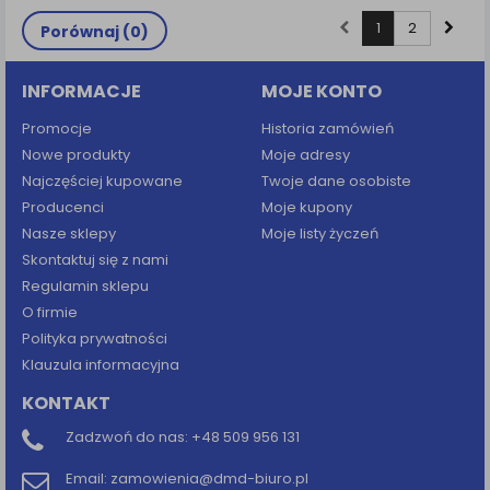
1
2
Porównaj (
0
)
INFORMACJE
MOJE KONTO
Promocje
Historia zamówień
Nowe produkty
Moje adresy
Najczęściej kupowane
Twoje dane osobiste
Producenci
Moje kupony
Nasze sklepy
Moje listy życzeń
Skontaktuj się z nami
Regulamin sklepu
O firmie
Polityka prywatności
Klauzula informacyjna
KONTAKT
Zadzwoń do nas:
+48 509 956 131
Email:
zamowienia@dmd-biuro.pl