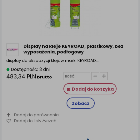
zamówienia na Państwa email lub wyświetlenie
Państwu prawidłowych informacji o promocjach czy
cenach indywidualnych, ważna jest Państwa
wcześniejsza zgoda której udzieliliście podczas
zakładania konta.
Każda Państwa zgoda jest dobrowolna i można ją w
dowolnym momencie wycofać.
Display na kleje KEYROAD, plastikowy, bez
Polityka prywatności (rozwiń)
wyposażenia, podłogowy
Klauzula Informacyjna (rozwiń)
display do ekspozycji klejów marki KEYROAD…
Lista Zaufanych Partnerów (rozwiń)
Dostępność: 3 dni
483,34 PLN
brutto
Dodaj do koszyka
Zobacz
Dodaj do porównania
Dodaj do listy życzeń