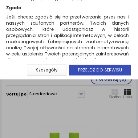
REKLAMA
Zgoda
AKTUALNOŚCI
Jeśli chcesz zgodzić się na przetwarzanie przez nas i
naszych zaufanych partnerów, Twoich danych
osobowych, które udostępniasz w historii
Artykuły szkolne
Nietypowe
przeglądania stron i aplikacji internetowych, w celach
marketingowych (obejmujących zautomatyzowaną
ZNALEZIONYCH PRODUKTÓW: 4
analizę Twojej aktywności na stronach internetowych
w celu ustalenia Twoich potencjalnych zainteresowań
NIETYPOWE
dla dostosowania reklamy i oferty), w tym na
umieszczanie tzw. cookies na Twoich urządzeniach i
Szczegóły
PRZEJDŹ DO SERWISU
ich odczytywanie, kliknij przycisk „Przejdź do serwisu”.
Nietypowe rozwiązania.
Porównaj (
0
)
Jeśli nie chcesz wyrazić zgody lub ograniczyć jej
zakres, kliknij „Szczegóły”, gdzie znajdziesz wszelkie
informacje o tym jak to zrobić . Te same informacje
Standardowe
Sortuj po
Siatka
Lista
znajdziesz także na podstronie z naszą polityką
prywatności obowiązującą od 25 maja 2018.
W przypadku użytkowników zalogowanych, aby
umożliwić prawidłową realizację Umowy z Państwem i
związane z tym prawidłowe działanie naszej strony
www, a w szczególności np. wysłanie potwierdzenia