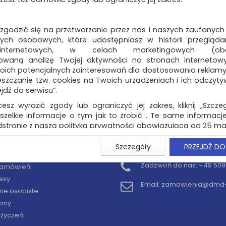
 zgodzić się na przetwarzanie przez nas i naszych zaufanych
ch osobowych, które udostępniasz w historii przeglądan
 internetowych, w celach marketingowych (obe
owaną analizę Twojej aktywności na stronach internetow
oich potencjalnych zainteresowań dla dostosowania reklamy i
zczanie tzw. cookies na Twoich urządzeniach i ich odczytywan
ejdź do serwisu”.
cesz wyrazić zgody lub ograniczyć jej zakres, kliknij „Szcze
szelkie informacje o tym jak to zrobić . Te same informacje
stronie z naszą polityką prywatności obowiązującą od 25 maj
u użytkowników zalogowanych, aby umożliwić prawidłową 
Szczegóły
PRZEJDŹ DO
KONTO
KONTAKT
stwem i związane z tym prawidłowe działanie naszej stro
ści np. wysłanie potwierdzenia zamówienia na Państwa
Zadzwoń do nas:
+48 509 
 zamówień
ie Państwu prawidłowych informacji o promocjach c
esy
ch, ważna jest Państwa wcześniejsza zgoda której udzieliliś
Email:
zamowienia@dmd-b
onta.
ne osobiste
ony
wa zgoda jest dobrowolna i można ją w dowolnym momenci
y życzeń
prywatności (rozwiń)