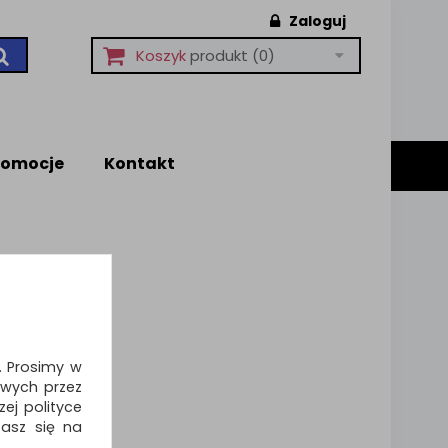
Zaloguj
Koszyk
produkt
(0)
romocje
Kontakt
i. Prosimy w
wych przez
ej polityce
zasz się na