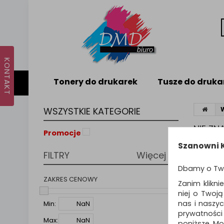
Tonery do drukarek
Tusze do druka
WSZYSTKIE KATEGORIE
NIE Z
Promocje
Nie odna
Szanowni K
FILTRY
Więcej
PODPO
Dbamy o Tw
Zmie
Spr
ZAKRES CENOWY
Zanim klikni
Spró
niej o Twoj
nas i naszy
Min:
prywatności
Max:
poniższe. Mo