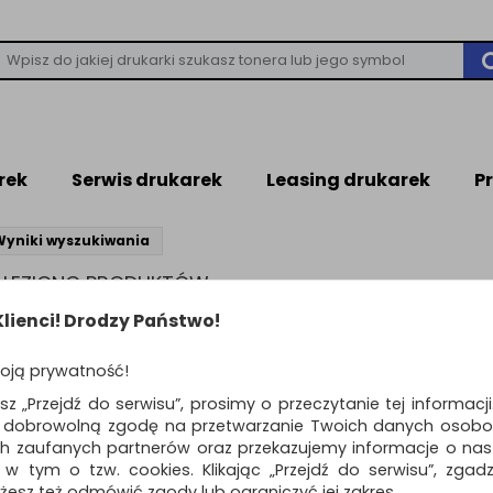
rek
Serwis drukarek
Leasing drukarek
P
Wyniki wyszukiwania
NALEZIONO PRODUKTÓW
leziono produktów wg przyjętych kryteriów
lienci! Drodzy Państwo!
WIEDZI
oją prywatność!
ń kryteria wyszukiwania zaznaczając inne filtry i wyszukaj ponownie
awdź, czy wszystkie słowa zostały poprawnie napisane.
esz „Przejdź do serwisu”, prosimy o przeczytanie tej informacj
buj użyć innych słów kluczowych.
ą dobrowolną zgodę na przetwarzanie Twoich danych osobo
ch zaufanych partnerów oraz przekazujemy informacje o nasz
 w tym o tzw. cookies. Klikając „Przejdź do serwisu”, zgad
żesz też odmówić zgody lub ograniczyć jej zakres.