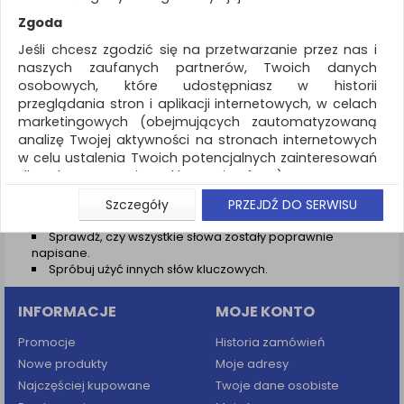
REKLAMA
Zgoda
AKTUALNOŚCI
Jeśli chcesz zgodzić się na przetwarzanie przez nas i
naszych zaufanych partnerów, Twoich danych
osobowych, które udostępniasz w historii
Wyniki wyszukiwania
przeglądania stron i aplikacji internetowych, w celach
marketingowych (obejmujących zautomatyzowaną
NIE ZNALEZIONO PRODUKTÓW
analizę Twojej aktywności na stronach internetowych
Nie odnaleziono produktów wg przyjętych kryteriów
w celu ustalenia Twoich potencjalnych zainteresowań
dla dostosowania reklamy i oferty), w tym na
PODPOWIEDZI
umieszczanie tzw. cookies na Twoich urządzeniach i
Szczegóły
PRZEJDŹ DO SERWISU
Zmień kryteria wyszukiwania zaznaczając inne filtry i
ich odczytywanie, kliknij przycisk „Przejdź do serwisu”.
wyszukaj ponownie
Sprawdź, czy wszystkie słowa zostały poprawnie
Jeśli nie chcesz wyrazić zgody lub ograniczyć jej
napisane.
zakres, kliknij „Szczegóły”, gdzie znajdziesz wszelkie
Spróbuj użyć innych słów kluczowych.
informacje o tym jak to zrobić . Te same informacje
znajdziesz także na podstronie z naszą polityką
INFORMACJE
MOJE KONTO
prywatności obowiązującą od 25 maja 2018.
W przypadku użytkowników zalogowanych, aby
Promocje
Historia zamówień
umożliwić prawidłową realizację Umowy z Państwem i
Nowe produkty
Moje adresy
związane z tym prawidłowe działanie naszej strony
Najczęściej kupowane
Twoje dane osobiste
www, a w szczególności np. wysłanie potwierdzenia