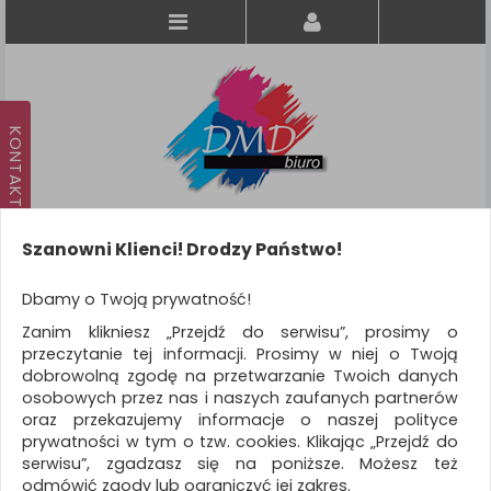
Szanowni Klienci! Drodzy Państwo!
Koszyk
produkt
(0)
Dbamy o Twoją prywatność!
Zanim klikniesz „Przejdź do serwisu”, prosimy o
KATEGORIE
przeczytanie tej informacji. Prosimy w niej o Twoją
dobrowolną zgodę na przetwarzanie Twoich danych
osobowych przez nas i naszych zaufanych partnerów
WSZYSTKIE KATEGORIE
oraz przekazujemy informacje o naszej polityce
prywatności w tym o tzw. cookies. Klikając „Przejdź do
FILTRY
Więcej
serwisu”, zgadzasz się na poniższe. Możesz też
odmówić zgody lub ograniczyć jej zakres.