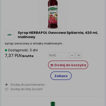
zamówienia na Państwa email lub wyświetlenie
Państwu prawidłowych informacji o promocjach czy
cenach indywidualnych, ważna jest Państwa
wcześniejsza zgoda której udzieliliście podczas
zakładania konta.
Każda Państwa zgoda jest dobrowolna i można ją w
dowolnym momencie wycofać.
Syrop HERBAPOL Owocowa Spiżarnia, 420 ml,
malinowy
Polityka prywatności (rozwiń)
syrop owocowy o smaku malinowym…
Klauzula Informacyjna (rozwiń)
Dostępność: 3 dni
Lista Zaufanych Partnerów (rozwiń)
7,37 PLN
brutto
Dodaj do koszyka
Zobacz
Dodaj do porównania
Dodaj do listy życzeń