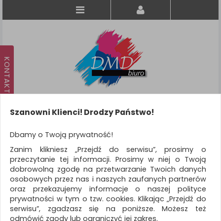
Szanowni Klienci! Drodzy Państwo!
Koszyk
produkt
(0)
Dbamy o Twoją prywatność!
Zanim klikniesz „Przejdź do serwisu”, prosimy o
KATEGORIE
przeczytanie tej informacji. Prosimy w niej o Twoją
dobrowolną zgodę na przetwarzanie Twoich danych
osobowych przez nas i naszych zaufanych partnerów
WSZYSTKIE KATEGORIE
oraz przekazujemy informacje o naszej polityce
prywatności w tym o tzw. cookies. Klikając „Przejdź do
FILTRY
Więcej
serwisu”, zgadzasz się na poniższe. Możesz też
odmówić zgody lub ograniczyć jej zakres.