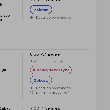
brutto
ki
Zobacz
upiące
Dodaj do porównania
or…
6,36 PLN
brutto
cego
Dodaj do koszyka
Zobacz
Dodaj do porównania
Dodaj do listy życzeń
7,02 PLN
 Dobry
brutto