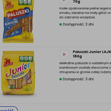
70g
małe opakowanie pełne legen
smaku, idealne na mały głód i
do zabrania wszędzie…
Dostępność: 3 dni
Paluszki Junior LAJ
180g
delikatne paluszki o subtelnym
waniliowym zostały stworzone z
chrupaniu w gronie całej rodzin
Dostępność: 3 dni
naj (
0
)