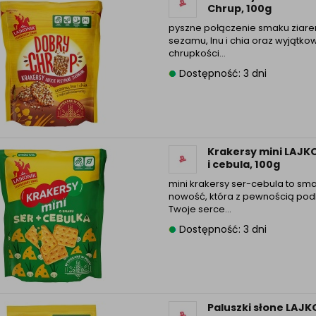
Chrup, 100g
pyszne połączenie smaku ziare
sezamu, lnu i chia oraz wyjątko
chrupkości…
Dostępność: 3 dni
Krakersy mini LAJKO
i cebula, 100g
mini krakersy ser-cebula to sm
nowość, która z pewnością pod
Twoje serce…
Dostępność: 3 dni
Paluszki słone LAJK