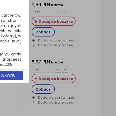
6,89 PLN
KONIK,
brutto
 partnerów,
elikatnym
ia stron i
ią…
Dodaj do koszyka
jmujących
ych w celu
Zobacz
 oferty), w
Dodaj do porównania
ie, kliknij
Dodaj do listy życzeń
góły”, gdzie
 znajdziesz
6,37 PLN
AJKONIK,
brutto
a 2018.
realizację
kąska w
 SERWISU
ny www, a w
Dodaj do koszyka
 email lub
zy cenach
Zobacz
cie podczas
Dodaj do porównania
Dodaj do listy życzeń
e wycofać.