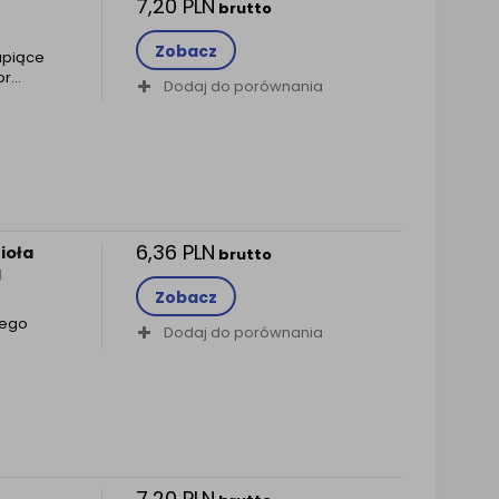
7,20 PLN
brutto
Zobacz
upiące
or…
Dodaj do porównania
6,36 PLN
ioła
brutto
g
Zobacz
cego
Dodaj do porównania
7,20 PLN