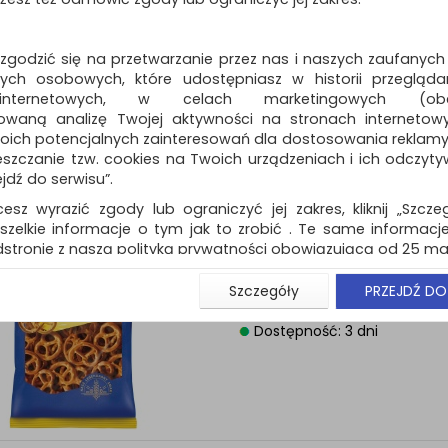
Krakersy Super LAJ
180g
 zgodzić się na przetwarzanie przez nas i naszych zaufanych
krakersy Super wyróżniają się d
ch osobowych, które udostępniasz w historii przeglądan
smakiem i wyjątkową kruchośc
 internetowych, w celach marketingowych (obe
Dostępność: 3 dni
owaną analizę Twojej aktywności na stronach internetow
oich potencjalnych zainteresowań dla dostosowania reklamy i
zczanie tzw. cookies na Twoich urządzeniach i ich odczytywan
ejdź do serwisu”.
cesz wyrazić zgody lub ograniczyć jej zakres, kliknij „Szcze
szelkie informacje o tym jak to zrobić . Te same informacje
Precelki chrupkie L
stronie z naszą polityką prywatności obowiązującą od 25 maj
130g
u użytkowników zalogowanych, aby umożliwić prawidłową 
lekka, idealnie chrupiąca prze
Szczegóły
PRZEJDŹ DO
stwem i związane z tym prawidłowe działanie naszej stro
kształcie tradycyjnego precla…
ści np. wysłanie potwierdzenia zamówienia na Państwa
Dostępność: 3 dni
ie Państwu prawidłowych informacji o promocjach c
ch, ważna jest Państwa wcześniejsza zgoda której udzieliliś
onta.
wa zgoda jest dobrowolna i można ją w dowolnym momenci
prywatności (rozwiń)