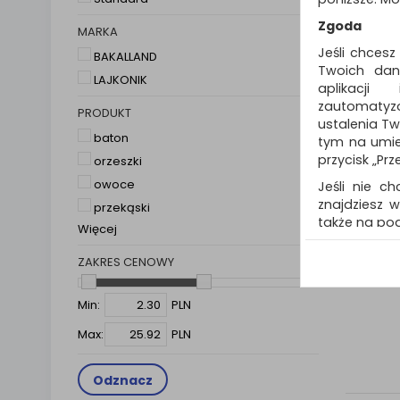
Zgoda
MARKA
Jeśli chcesz
BAKALLAND
Twoich dany
LAJKONIK
aplikacji
zautomatyz
PRODUKT
ustalenia Tw
baton
tym na umies
przycisk „Prz
orzeszki
owoce
Jeśli nie ch
znajdziesz w
przekąski
także na pod
Więcej
W przypadk
ZAKRES CENOWY
Umowy z Pań
szczególno
wyświetlen
Min:
PLN
indywidualny
Max:
PLN
zakładania k
Każda Państ
Odznacz
Polityka 