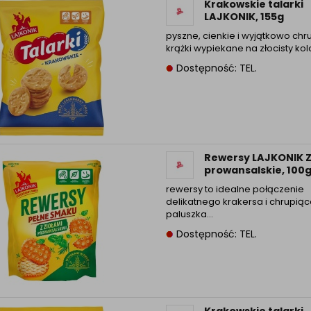
Krakowskie talarki
LAJKONIK, 155g
pyszne, cienkie i wyjątkowo chr
krążki wypiekane na złocisty kol
Dostępność: TEL.
Rewersy LAJKONIK Z
prowansalskie, 100
rewersy to idealne połączenie
delikatnego krakersa i chrupią
paluszka…
Dostępność: TEL.
Krakowskie talarki