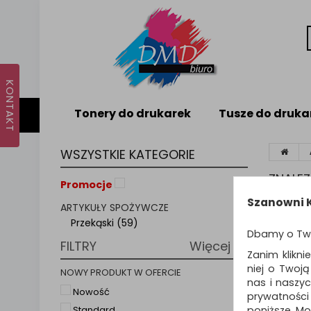
Tonery do drukarek
Tusze do druka
WSZYSTKIE KATEGORIE
ZNALE
Promocje
Szanowni K
ARTYKUŁY SPOŻYWCZE
PRZ
Przekąski (59)
Dbamy o Tw
FILTRY
Więcej
Mieszank
Zanim klikni
niej o Twoj
NOWY PRODUKT W OFERCIE
nas i naszy
Sortuj p
Nowość
prywatności
poniższe. Mo
Standard