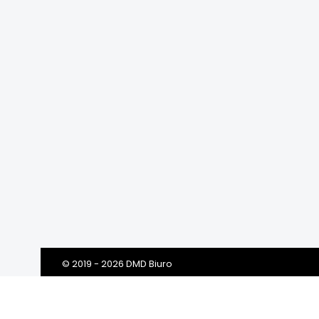
© 2019 - 2026 DMD Biuro
Szanowni Klienci! Drodzy Państwo!