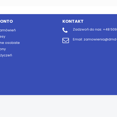
KONTO
KONTAKT
Zadzwoń do nas:
+48 509 
 zamówień
esy
Email:
zamowienia@dmd-b
ne osobiste
ony
y życzeń