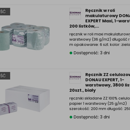
Ręcznik w roli
ŚĆ
makulaturowy DON
EXPERT Maxi, 1-war
200 listków,...
ręcznik w roli maxi makulaturowy
warstwowy (36 g/m2) długość rol
m opakowanie: 6 szt. kolor: ziel
Dostępność: 3 dni
Ręcznik ZZ celulozo
ŚĆ
DONAU EXPERT, 1-
warstwowy, 3800 lis
20szt., biały
ręczniki składane ZZ 100% celul
papier 1 warstwowy (25 g/m2)
szerokość: 200 mm długość: 25
Dostępność: 3 dni