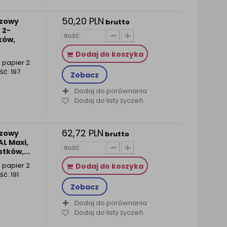
50,20 PLN
ozowy
brutto
 2-
ków,
Dodaj do koszyka
a papier 2
ć: 197
Zobacz
Dodaj do porównania
Dodaj do listy życzeń
62,72 PLN
ozowy
brutto
L Maxi,
tków,...
a papier 2
Dodaj do koszyka
ć: 191
Zobacz
Dodaj do porównania
Dodaj do listy życzeń