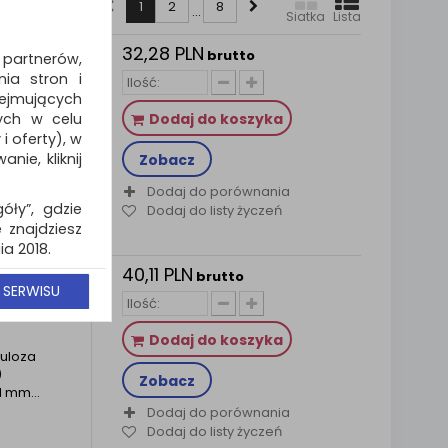
1
2
8
...
Siatka
Lista
32,28 PLN
owe
brutto
 partnerów,
ia stron i
ków, 2
jmujących
ych w celu
Dodaj do koszyka
uloza
 oferty), w
)
ie, kliknij
Zobacz
 mm...
Dodaj do porównania
góły”, gdzie
Dodaj do listy życzeń
 znajdziesz
a 2018.
40,11 PLN
owe
brutto
realizację
 SERWISU
ny www, a w
ków, 2
 email lub
zy cenach
Dodaj do koszyka
uloza
cie podczas
)
Zobacz
 mm...
e wycofać.
Dodaj do porównania
Dodaj do listy życzeń