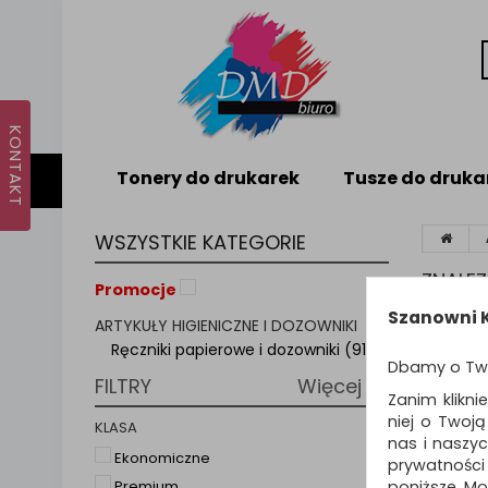
Tonery do drukarek
Tusze do druka
WSZYSTKIE KATEGORIE
ZNALE
Promocje
Szanowni K
ARTYKUŁY HIGIENICZNE I DOZOWNIKI
RĘC
Ręczniki papierowe i dozowniki (91)
Dbamy o Tw
FILTRY
Więcej
Ręczniki
Zanim klikni
sanitarn
niej o Twoj
KLASA
ręcznikó
nas i naszy
Ekonomiczne
prywatności
poniższe. Mo
Premium