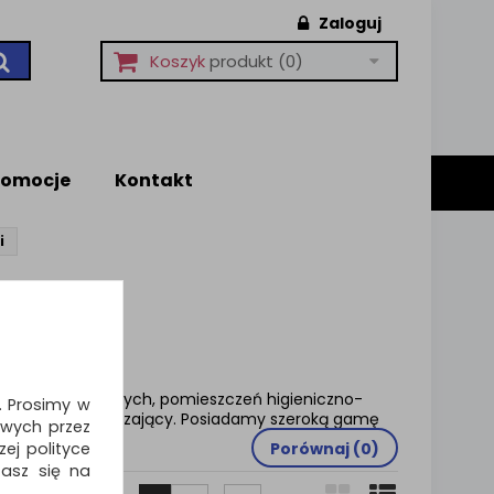
Zaloguj
Koszyk
produkt
(0)
romocje
Kontakt
i
u toalet publicznych, pomieszczeń higieniczno-
i. Prosimy w
ch bądź przetwarzający. Posiadamy szeroką gamę
wych przez
h.
ej polityce
Porównaj (
0
)
zasz się na