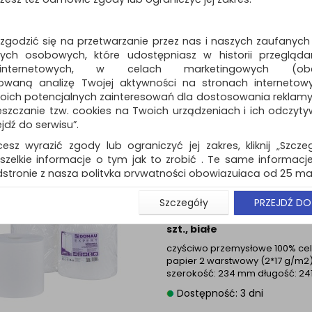
produktów
Pokaż
Standardowe
12
o
Czyściwo przemysł
ŚĆ
 zgodzić się na przetwarzanie przez nas i naszych zaufanych
DONAU EXPERT, 2-
ch osobowych, które udostępniasz w historii przeglądan
warstwowe, 650 list
 internetowych, w celach marketingowych (obe
szt., białe
owaną analizę Twojej aktywności na stronach internetow
czyściwo przemysłowe 100% cel
oich potencjalnych zainteresowań dla dostosowania reklamy i
papier 2 warstwowy (2*17 g/m2
zczanie tzw. cookies na Twoich urządzeniach i ich odczytywan
szerokość: 234 mm długość: 241
ejdź do serwisu”.
Dostępność: 3 dni
cesz wyrazić zgody lub ograniczyć jej zakres, kliknij „Szcze
szelkie informacje o tym jak to zrobić . Te same informacje
stronie z naszą polityką prywatności obowiązującą od 25 maj
Czyściwo przemysł
u użytkowników zalogowanych, aby umożliwić prawidłową 
ŚĆ
Szczegóły
PRZEJDŹ DO
DONAU EXPERT, 2-
stwem i związane z tym prawidłowe działanie naszej stro
warstwowe, 800 list
ści np. wysłanie potwierdzenia zamówienia na Państwa
szt., białe
ie Państwu prawidłowych informacji o promocjach c
czyściwo przemysłowe 100% cel
ch, ważna jest Państwa wcześniejsza zgoda której udzieliliś
papier 2 warstwowy (2*17 g/m2
onta.
szerokość: 234 mm długość: 241
wa zgoda jest dobrowolna i można ją w dowolnym momenci
Dostępność: 3 dni
prywatności (rozwiń)