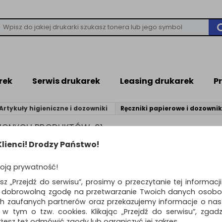
rek
Serwis drukarek
Leasing drukarek
P
Artykuły higieniczne i dozowniki
Ręczniki papierowe i dozownik
ZIONYCH PRODUKTÓW: 91
lienci! Drodzy Państwo!
ZNIKI PAPIEROWE I DOZOWNIKI
oją prywatność!
 papierowe oraz podajniki odgrywają kluczową rolę w wyposażeni
esz „Przejdź do serwisu”, prosimy o przeczytanie tej informacj
ych, gabinetów medycznych i lekarskich, zakładów produkujący
ą dobrowolną zgodę na przetwarzanie Twoich danych osobo
w celulozowych oraz makulaturowych, składanych oraz zwijanyc
ch zaufanych partnerów oraz przekazujemy informacje o nasz
 w tym o tzw. cookies. Klikając „Przejdź do serwisu”, zgad
żesz też odmówić zgody lub ograniczyć jej zakres.