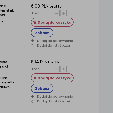
6,90 PLN
zne
brutto
 mentol,
t.,...
e o
Dodaj do koszyka
Zobacz
Dodaj do porównania
Dodaj do listy życzeń
6,14 PLN
alne
brutto
trakt
tkiem
Dodaj do koszyka
i nagietka
żliwej
Zobacz
Dodaj do porównania
Dodaj do listy życzeń