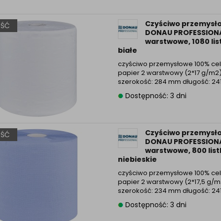
Informacyjna (rozwiń)
ufanych Partnerów (rozwiń)
Czyściwo przemysł
ŚĆ
DONAU PROFESSIONA
warstwowe, 1080 lis
białe
czyściwo przemysłowe 100% cel
papier 2 warstwowy (2*17 g/m2
szerokość: 284 mm długość: 241
Dostępność: 3 dni
Czyściwo przemysł
ŚĆ
DONAU PROFESSIONA
warstwowe, 800 list
niebieskie
czyściwo przemysłowe 100% cel
papier 2 warstwowy (2*17,5 g/m
szerokość: 234 mm długość: 241
Dostępność: 3 dni