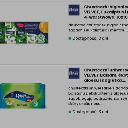
Chusteczki higienic
VELVET, Eukaliptus i
4-warstwowe, 10x10sz
delikatne chusteczki higieniczn
zapachu eukaliptusa i mentolu…
Dostępność: 3 dni
Chusteczki uniwers
VELVET Balsam, eks
aloesu i nagietka,...
chusteczki uniwersalne z doda
balsamu z ekstraktem z aloesu 
zapobiegają podrażnieniom wra
skóry okolic nosa…
Dostępność: 3 dni