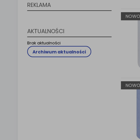
REKLAMA
Klauzula 
Lista Za
NOWO
AKTUALNOŚCI
Brak aktualności
Archiwum aktualności
NOWO