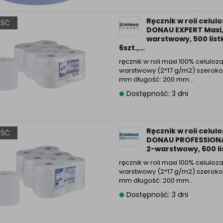
Ręcznik w roli celul
ŚĆ
DONAU EXPERT Maxi,
warstwowy, 500 list
6szt.,...
ręcznik w roli maxi 100% celuloz
warstwowy (2*17 g/m2) szerokoś
mm długość: 200 mm...
Dostępność: 3 dni
Ręcznik w roli celul
ŚĆ
DONAU PROFESSIONA
2-warstwowy, 600 lis
ręcznik w roli maxi 100% celuloz
warstwowy (2*17 g/m2) szerokoś
mm długość: 200 mm...
Dostępność: 3 dni