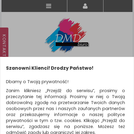
Szanowni Klienci! Drodzy Państwo!
Koszyk
produkt
(0)
Dbamy o Twoją prywatność!
Zanim klikniesz „Przejdź do serwisu”, prosimy o
KATEGORIE
przeczytanie tej informacji. Prosimy w niej o Twoją
dobrowolną zgodę na przetwarzanie Twoich danych
osobowych przez nas i naszych zaufanych partnerów
WSZYSTKIE KATEGORIE
oraz przekazujemy informacje o naszej polityce
prywatności w tym o tzw. cookies. Klikając „Przejdź do
FILTRY
Więcej
serwisu”, zgadzasz się na poniższe. Możesz też
odmówić zgody lub ograniczyć jej zakres.