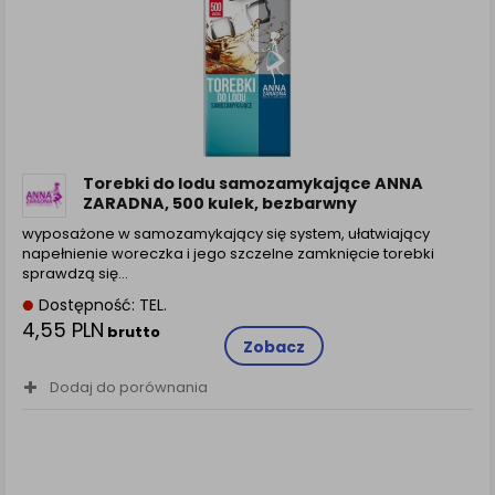
zamówienia na Państwa email lub wyświetlenie
Państwu prawidłowych informacji o promocjach czy
cenach indywidualnych, ważna jest Państwa
wcześniejsza zgoda której udzieliliście podczas
zakładania konta.
Każda Państwa zgoda jest dobrowolna i można ją w
dowolnym momencie wycofać.
Polityka prywatności (rozwiń)
Torebki do lodu samozamykające ANNA
ZARADNA, 500 kulek, bezbarwny
Klauzula Informacyjna (rozwiń)
wyposażone w samozamykający się system, ułatwiający
Lista Zaufanych Partnerów (rozwiń)
napełnienie woreczka i jego szczelne zamknięcie torebki
sprawdzą się...
Dostępność: TEL.
4,55 PLN
brutto
Zobacz
Dodaj do porównania