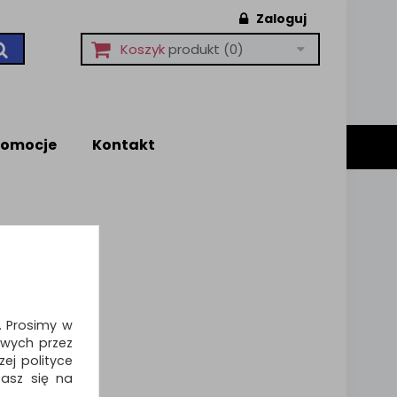
Zaloguj
Koszyk
produkt
(0)
romocje
Kontakt
i. Prosimy w
wych przez
ej polityce
zasz się na