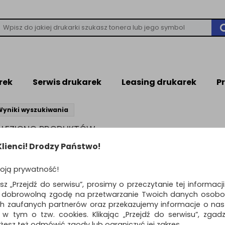
rek
Serwis drukarek
Leasing drukarek
P
Wyniki wyszukiwania
NALEZIONO PRODUKTÓW
leziono produktów wg przyjętych kryteriów
lienci! Drodzy Państwo!
WIEDZI
oją prywatność!
ń kryteria wyszukiwania zaznaczając inne filtry i wyszukaj ponownie
awdź, czy wszystkie słowa zostały poprawnie napisane.
esz „Przejdź do serwisu”, prosimy o przeczytanie tej informacj
buj użyć innych słów kluczowych.
ą dobrowolną zgodę na przetwarzanie Twoich danych osobo
ch zaufanych partnerów oraz przekazujemy informacje o nasz
 w tym o tzw. cookies. Klikając „Przejdź do serwisu”, zgad
żesz też odmówić zgody lub ograniczyć jej zakres.