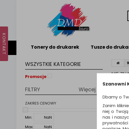
Tonery do drukarek
Tusze do druka
WSZYSTKIE KATEGORIE
NIE Z
Promocje
Nie odna
Szanowni K
FILTRY
Więcej
PODPO
Dbamy o Tw
Zmie
Spr
ZAKRES CENOWY
Zanim klikni
Spró
niej o Twoj
nas i naszy
Min:
prywatności
Max:
poniższe. Mo