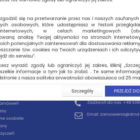
 zgodzić się na przetwarzanie przez nas i naszych zaufanych
ch osobowych, które udostępniasz w historii przeglądan
 internetowych, w celach marketingowych (obe
owaną analizę Twojej aktywności na stronach internetow
oich potencjalnych zainteresowań dla dostosowania reklamy i
zczanie tzw. cookies na Twoich urządzeniach i ich odczytywan
ejdź do serwisu”.
cesz wyrazić zgody lub ograniczyć jej zakres, kliknij „Szcze
szelkie informacje o tym jak to zrobić . Te same informacje
stronie z naszą polityką prywatności obowiązującą od 25 maj
u użytkowników zalogowanych, aby umożliwić prawidłową 
Szczegóły
PRZEJDŹ DO
KONTO
KONTAKT
stwem i związane z tym prawidłowe działanie naszej stro
ści np. wysłanie potwierdzenia zamówienia na Państwa
Zadzwoń do nas:
+48 509 
 zamówień
ie Państwu prawidłowych informacji o promocjach c
esy
ch, ważna jest Państwa wcześniejsza zgoda której udzieliliś
Email:
zamowienia@dmd-b
onta.
ne osobiste
ony
wa zgoda jest dobrowolna i można ją w dowolnym momenci
y życzeń
prywatności (rozwiń)