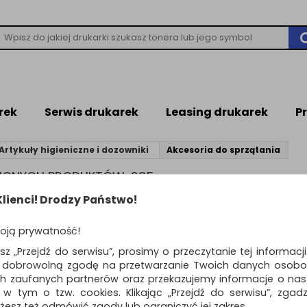
rek
Serwis drukarek
Leasing drukarek
P
Artykuły higieniczne i dozowniki
Akcesoria do sprzątania
ZIONYCH PRODUKTÓW: 235
lienci! Drodzy Państwo!
ESORIA DO SPRZĄTANIA
oją prywatność!
a do sprzątania mopy, gąbki, ściereczki są niezbędne w każdym d
esz „Przejdź do serwisu”, prosimy o przeczytanie tej informacj
ie czystości w pomieszczeniu.
ą dobrowolną zgodę na przetwarzanie Twoich danych osobo
ch zaufanych partnerów oraz przekazujemy informacje o nasz
 w tym o tzw. cookies. Klikając „Przejdź do serwisu”, zgad
produktów
Pokaż
Standardowe
12
o
żesz też odmówić zgody lub ograniczyć jej zakres.