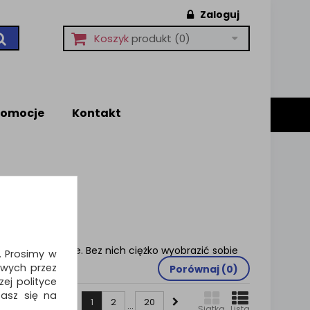
Zaloguj
Koszyk
produkt
(0)
romocje
Kontakt
omu oraz biurze. Bez nich ciężko wyobrazić sobie
i. Prosimy w
wych przez
Porównaj (
0
)
ej polityce
zasz się na
1
2
20
...
Siatka
Lista