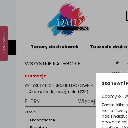
Tonery do drukarek
Tusze do druka
WSZYSTKIE KATEGORIE
ZNALE
Promocje
Szanowni K
ARTYKUŁY HIGIENICZNE I DOZOWNIKI
AKC
Akcesoria do sprzątania (235)
Dbamy o Tw
FILTRY
Więcej
Akcesori
Zanim klikni
utrzyman
niej o Twoj
KLASA
nas i naszy
Ekonomiczne
prywatności
Sortuj p
poniższe. Mo
Premium