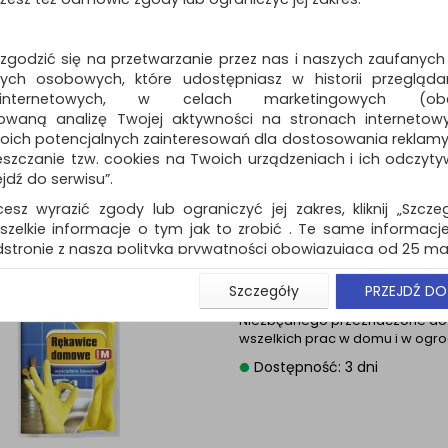
Szczotka SCOTCH BR
trzonkiem, zielono
 zgodzić się na przetwarzanie przez nas i naszych zaufanych
ch osobowych, które udostępniasz w historii przeglądan
szczotka z trzonkiem; seria Scot
 internetowych, w celach marketingowych (obe
to innowacyjne rozwiązania, któ
pomagają utrzymać każde ...
owaną analizę Twojej aktywności na stronach internetow
oich potencjalnych zainteresowań dla dostosowania reklamy i
Dostępność: TEL.
zczanie tzw. cookies na Twoich urządzeniach i ich odczytywan
ejdź do serwisu”.
cesz wyrazić zgody lub ograniczyć jej zakres, kliknij „Szcze
szelkie informacje o tym jak to zrobić . Te same informacje
stronie z naszą polityką prywatności obowiązującą od 25 maj
Rękawice domowe 
NIEZBĘDNY, rozmiar
u użytkowników zalogowanych, aby umożliwić prawidłową 
Szczegóły
PRZEJDŹ DO
stwem i związane z tym prawidłowe działanie naszej stro
Rękawice domowe rozmiar M J
ści np. wysłanie potwierdzenia zamówienia na Państwa
Niezbędnego przeznaczone do
ie Państwu prawidłowych informacji o promocjach c
wszelkich prac w domu i w ogr
ch, ważna jest Państwa wcześniejsza zgoda której udzieliliś
Dostępność: 3 dni
onta.
wa zgoda jest dobrowolna i można ją w dowolnym momenci
prywatności (rozwiń)