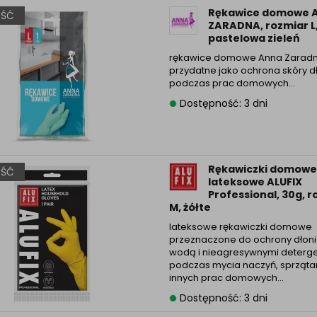
Rękawice domowe 
ŚĆ
ZARADNA, rozmiar L
pastelowa zieleń
rękawice domowe Anna Zarad
przydatne jako ochrona skóry d
podczas prac domowych…
Dostępność: 3 dni
Rękawiczki domowe
ŚĆ
lateksowe ALUFIX
Professional, 30g, 
M, żółte
lateksowe rękawiczki domowe
przeznaczone do ochrony dłoni
wodą i nieagresywnymi deterg
podczas mycia naczyń, sprząta
innych prac domowych…
Dostępność: 3 dni