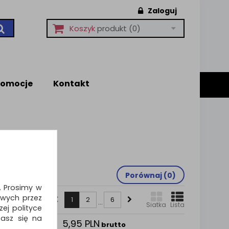
Zaloguj
Koszyk
produkt
(0)
romocje
Kontakt
Porównaj (
0
)
i. Prosimy w
wych przez
1
2
6
...
Siatka
Lista
ej polityce
zasz się na
5,95 PLN
 do
brutto