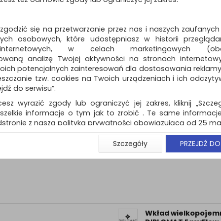
długopisu SCHNEIDE
format G2, czerwon
metalowy wkład w formacie ISO
 zgodzić się na przetwarzanie przez nas i naszych zaufanych
ch osobowych, które udostępniasz w historii przeglądan
Dostępność: TEL.
 internetowych, w celach marketingowych (obe
owaną analizę Twojej aktywności na stronach internetow
oich potencjalnych zainteresowań dla dostosowania reklamy i
zczanie tzw. cookies na Twoich urządzeniach i ich odczytywan
ejdź do serwisu”.
cesz wyrazić zgody lub ograniczyć jej zakres, kliknij „Szcze
Wkład Office 708 M
szelkie informacje o tym jak to zrobić . Te same informacje
długopisu SCHNEIDE
format G2, niebiesk
stronie z naszą polityką prywatności obowiązującą od 25 maj
metalowy wkład w formacie ISO
u użytkowników zalogowanych, aby umożliwić prawidłową 
Szczegóły
PRZEJDŹ DO
stwem i związane z tym prawidłowe działanie naszej stro
Dostępność: TEL.
ści np. wysłanie potwierdzenia zamówienia na Państwa
ie Państwu prawidłowych informacji o promocjach c
ch, ważna jest Państwa wcześniejsza zgoda której udzieliliś
onta.
wa zgoda jest dobrowolna i można ją w dowolnym momenci
Wkład wielkopojem
prywatności (rozwiń)