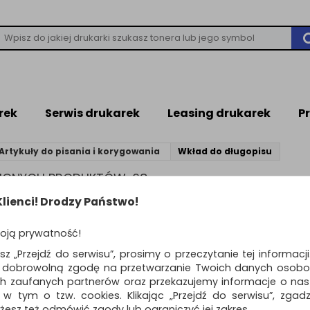
rek
Serwis drukarek
Leasing drukarek
P
Artykuły do pisania i korygowania
Wkład do długopisu
ZIONYCH PRODUKTÓW: 68
lienci! Drodzy Państwo!
AD DO DŁUGOPISU
oją prywatność!
esz „Przejdź do serwisu”, prosimy o przeczytanie tej informacj
ą dobrowolną zgodę na przetwarzanie Twoich danych osobo
produktów
Pokaż
Standardowe
12
o
ch zaufanych partnerów oraz przekazujemy informacje o nasz
 w tym o tzw. cookies. Klikając „Przejdź do serwisu”, zgad
Wkład Office 708 M
żesz też odmówić zgody lub ograniczyć jej zakres.