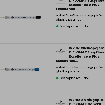
DIPLOMAT EasyFlow d
Informacyjna (rozwiń)
Excellence A Plus,
Excellence...
ufanych Partnerów (rozwiń)
wkład EasyFlow do długopisów
gładkie pisanie…
Dostępność: 3 dni
Wkład wielkopojem
DIPLOMAT EasyFlow d
Excellence A Plus,
Excellence...
wkład EasyFlow do długopisów
gładkie pisanie…
Dostępność: 3 dni
Wkład do długopisu
DIPLOMAT do serii