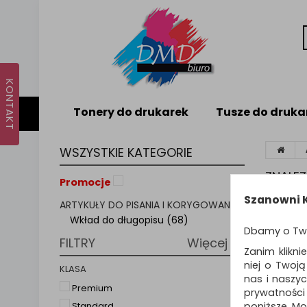
Tonery do drukarek
Tusze do druka
WSZYSTKIE KATEGORIE
ZNALE
Promocje
Szanowni K
ARTYKUŁY DO PISANIA I KORYGOWANIA
WKŁ
Wkład do długopisu (68)
Dbamy o Tw
FILTRY
Więcej
Zanim klikni
niej o Twoj
Sortuj p
KLASA
nas i naszy
Premium
prywatności
poniższe. Mo
Standard