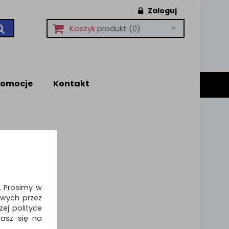
Zaloguj
Koszyk
produkt
(0)
romocje
Kontakt
i. Prosimy w
wych przez
ej polityce
zasz się na