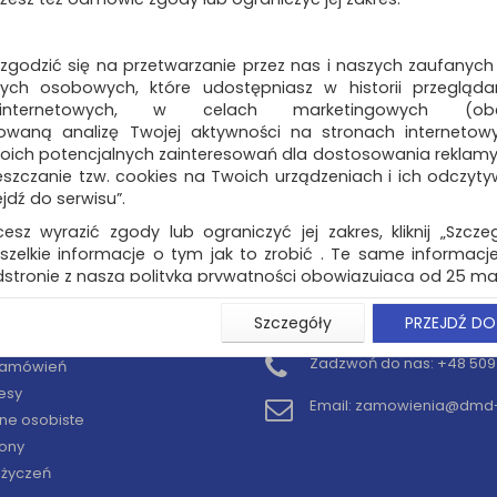
 zgodzić się na przetwarzanie przez nas i naszych zaufanych
ch osobowych, które udostępniasz w historii przeglądan
 internetowych, w celach marketingowych (obe
owaną analizę Twojej aktywności na stronach internetow
oich potencjalnych zainteresowań dla dostosowania reklamy i
zczanie tzw. cookies na Twoich urządzeniach i ich odczytywan
ejdź do serwisu”.
cesz wyrazić zgody lub ograniczyć jej zakres, kliknij „Szcze
szelkie informacje o tym jak to zrobić . Te same informacje
stronie z naszą polityką prywatności obowiązującą od 25 maj
u użytkowników zalogowanych, aby umożliwić prawidłową 
Szczegóły
PRZEJDŹ DO
KONTO
KONTAKT
stwem i związane z tym prawidłowe działanie naszej stro
ści np. wysłanie potwierdzenia zamówienia na Państwa
Zadzwoń do nas:
+48 509 
 zamówień
ie Państwu prawidłowych informacji o promocjach c
esy
ch, ważna jest Państwa wcześniejsza zgoda której udzieliliś
Email:
zamowienia@dmd-b
onta.
ne osobiste
ony
wa zgoda jest dobrowolna i można ją w dowolnym momenci
y życzeń
prywatności (rozwiń)