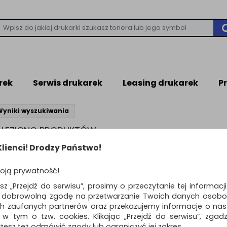
rek
Serwis drukarek
Leasing drukarek
P
Wyniki wyszukiwania
NALEZIONO PRODUKTÓW
leziono produktów wg przyjętych kryteriów
lienci! Drodzy Państwo!
WIEDZI
oją prywatność!
ń kryteria wyszukiwania zaznaczając inne filtry i wyszukaj ponownie
awdź, czy wszystkie słowa zostały poprawnie napisane.
esz „Przejdź do serwisu”, prosimy o przeczytanie tej informacj
buj użyć innych słów kluczowych.
ą dobrowolną zgodę na przetwarzanie Twoich danych osobo
ch zaufanych partnerów oraz przekazujemy informacje o nasz
 w tym o tzw. cookies. Klikając „Przejdź do serwisu”, zgad
żesz też odmówić zgody lub ograniczyć jej zakres.