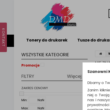
Tonery do drukarek
Tusze do druka
WSZYSTKIE KATEGORIE
NIE Z
Promocje
Nie odna
Szanowni K
FILTRY
Więcej
PODPO
Dbamy o Tw
Zmie
Spr
ZAKRES CENOWY
Zanim klikni
Spró
niej o Twoj
nas i naszy
Min:
prywatności
Max:
poniższe. Mo