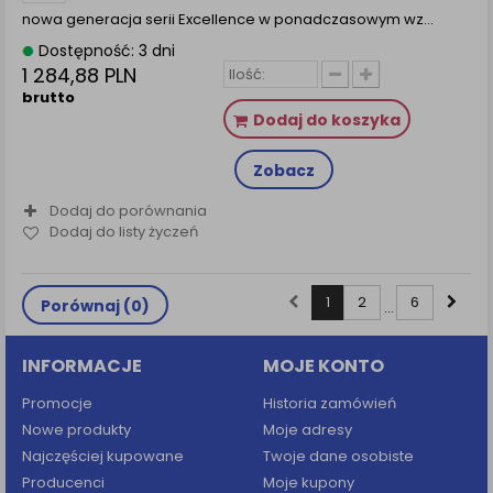
nowa generacja serii Excellence w ponadczasowym wz...
Dostępność: 3 dni
1 284,88 PLN
brutto
Dodaj do koszyka
Zobacz
Dodaj do porównania
Dodaj do listy życzeń
1
2
6
Porównaj (
0
)
...
INFORMACJE
MOJE KONTO
Promocje
Historia zamówień
Nowe produkty
Moje adresy
Najczęściej kupowane
Twoje dane osobiste
Producenci
Moje kupony