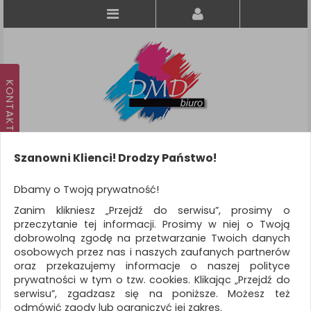
Szanowni Klienci! Drodzy Państwo!
Koszyk
produkt
(0)
Dbamy o Twoją prywatność!
Zanim klikniesz „Przejdź do serwisu”, prosimy o
KATEGORIE
przeczytanie tej informacji. Prosimy w niej o Twoją
dobrowolną zgodę na przetwarzanie Twoich danych
osobowych przez nas i naszych zaufanych partnerów
WSZYSTKIE KATEGORIE
oraz przekazujemy informacje o naszej polityce
prywatności w tym o tzw. cookies. Klikając „Przejdź do
FILTRY
Więcej
serwisu”, zgadzasz się na poniższe. Możesz też
odmówić zgody lub ograniczyć jej zakres.