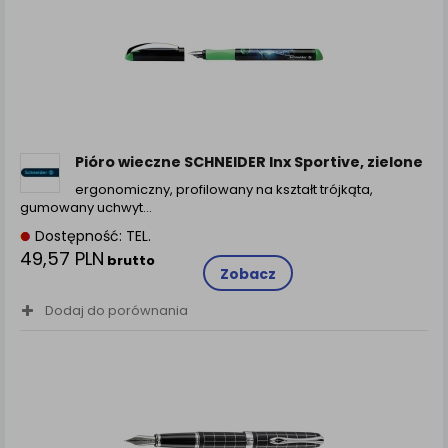
zamówienia na Państwa email lub wyświetlenie
Państwu prawidłowych informacji o promocjach czy
cenach indywidualnych, ważna jest Państwa
wcześniejsza zgoda której udzieliliście podczas
zakładania konta.
Każda Państwa zgoda jest dobrowolna i można ją w
dowolnym momencie wycofać.
Pióro wieczne SCHNEIDER Inx Sportive, zielone
Polityka prywatności (rozwiń)
ergonomiczny, profilowany na kształt trójkąta,
Klauzula Informacyjna (rozwiń)
gumowany uchwyt…
Lista Zaufanych Partnerów (rozwiń)
Dostępność: TEL.
49,57 PLN
brutto
Zobacz
Dodaj do porównania