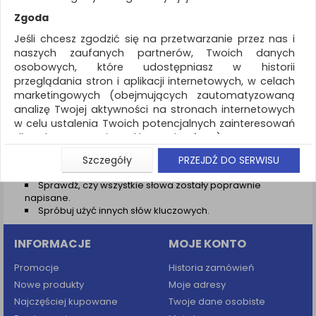
REKLAMA
Zgoda
AKTUALNOŚCI
Jeśli chcesz zgodzić się na przetwarzanie przez nas i
naszych zaufanych partnerów, Twoich danych
osobowych, które udostępniasz w historii
Wyniki wyszukiwania
przeglądania stron i aplikacji internetowych, w celach
marketingowych (obejmujących zautomatyzowaną
NIE ZNALEZIONO PRODUKTÓW
analizę Twojej aktywności na stronach internetowych
Nie odnaleziono produktów wg przyjętych kryteriów
w celu ustalenia Twoich potencjalnych zainteresowań
dla dostosowania reklamy i oferty), w tym na
PODPOWIEDZI
umieszczanie tzw. cookies na Twoich urządzeniach i
Szczegóły
PRZEJDŹ DO SERWISU
Zmień kryteria wyszukiwania zaznaczając inne filtry i
ich odczytywanie, kliknij przycisk „Przejdź do serwisu”.
wyszukaj ponownie
Sprawdź, czy wszystkie słowa zostały poprawnie
Jeśli nie chcesz wyrazić zgody lub ograniczyć jej
napisane.
zakres, kliknij „Szczegóły”, gdzie znajdziesz wszelkie
Spróbuj użyć innych słów kluczowych.
informacje o tym jak to zrobić . Te same informacje
znajdziesz także na podstronie z naszą polityką
INFORMACJE
MOJE KONTO
prywatności obowiązującą od 25 maja 2018.
W przypadku użytkowników zalogowanych, aby
Promocje
Historia zamówień
umożliwić prawidłową realizację Umowy z Państwem i
Nowe produkty
Moje adresy
związane z tym prawidłowe działanie naszej strony
Najczęściej kupowane
Twoje dane osobiste
www, a w szczególności np. wysłanie potwierdzenia