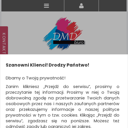
Szanowni Klienci! Drodzy Państwo!
Koszyk
produkt
(0)
Dbamy o Twoją prywatność!
Zanim klikniesz „Przejdź do serwisu”, prosimy o
KATEGORIE
przeczytanie tej informacji. Prosimy w niej o Twoją
dobrowolną zgodę na przetwarzanie Twoich danych
osobowych przez nas i naszych zaufanych partnerów
WSZYSTKIE KATEGORIE
oraz przekazujemy informacje o naszej polityce
prywatności w tym o tzw. cookies. Klikając „Przejdź do
FILTRY
Więcej
serwisu”, zgadzasz się na poniższe. Możesz też
odmówić zgody lub ograniczyć jej zakres.