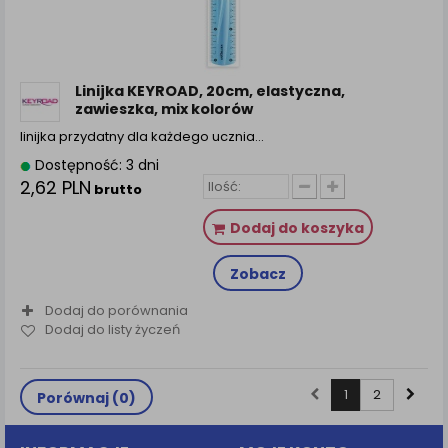
Linijka KEYROAD, 20cm, elastyczna,
zawieszka, mix kolorów
linijka przydatny dla każdego ucznia…
Dostępność: 3 dni
2,62 PLN
brutto
Dodaj do koszyka
Zobacz
Dodaj do porównania
Dodaj do listy życzeń
1
2
Porównaj (
0
)