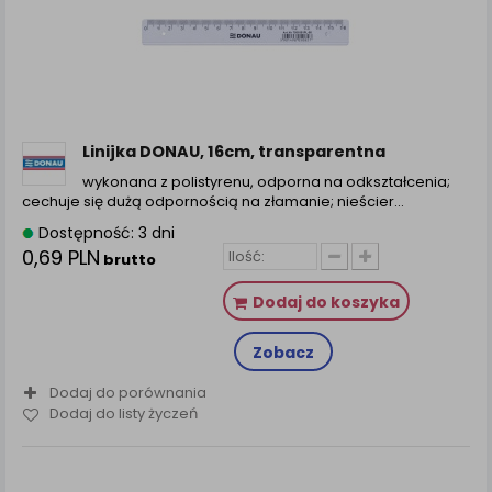
zamówienia na Państwa email lub wyświetlenie
Państwu prawidłowych informacji o promocjach czy
cenach indywidualnych, ważna jest Państwa
wcześniejsza zgoda której udzieliliście podczas
zakładania konta.
Każda Państwa zgoda jest dobrowolna i można ją w
dowolnym momencie wycofać.
Linijka DONAU, 16cm, transparentna
Polityka prywatności (rozwiń)
wykonana z polistyrenu, odporna na odkształcenia;
cechuje się dużą odpornością na złamanie; nieścier...
Klauzula Informacyjna (rozwiń)
Dostępność: 3 dni
Lista Zaufanych Partnerów (rozwiń)
0,69 PLN
brutto
Dodaj do koszyka
Zobacz
Dodaj do porównania
Dodaj do listy życzeń