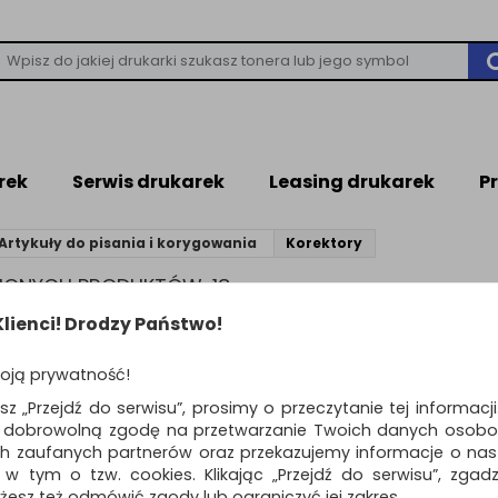
rek
Serwis drukarek
Leasing drukarek
P
Artykuły do pisania i korygowania
Korektory
ZIONYCH PRODUKTÓW: 18
lienci! Drodzy Państwo!
EKTORY
oją prywatność!
ne nieestetycznie zeszyty, notatniki czy dokumenty to zmora ro
esz „Przejdź do serwisu”, prosimy o przeczytanie tej informacj
ek przychodzą właśnie korektory. Korektory to produkty, które s
ą dobrowolną zgodę na przetwarzanie Twoich danych osobo
wanie" niechcianego fragmentu szybkoschnącym płynem lub ta
ch zaufanych partnerów oraz przekazujemy informacje o nasz
 w tym o tzw. cookies. Klikając „Przejdź do serwisu”, zgad
żesz też odmówić zgody lub ograniczyć jej zakres.