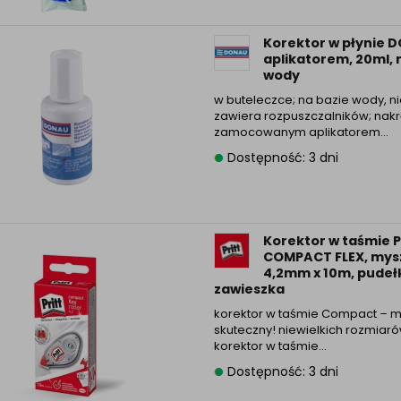
Informacyjna (rozwiń)
ufanych Partnerów (rozwiń)
Korektor w płynie 
aplikatorem, 20ml, 
wody
w buteleczce; na bazie wody, n
zawiera rozpuszczalników; nakr
zamocowanym aplikatorem…
Dostępność: 3 dni
Korektor w taśmie 
COMPACT FLEX, mys
4,2mm x 10m, pudeł
zawieszka
korektor w taśmie Compact – ma
skuteczny! niewielkich rozmiar
korektor w taśmie…
Dostępność: 3 dni