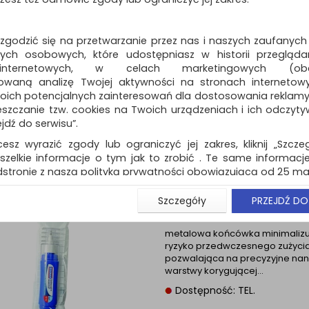
produktów
Pokaż
Standardowe
12
o
Korektor i zakreśla
 zgodzić się na przetwarzanie przez nas i naszych zaufanych
taśmie KEYROAD Jell
ch osobowych, które udostępniasz w historii przeglądan
blister
 internetowych, w celach marketingowych (obe
korektor i zakreślacz w taśmie t
owaną analizę Twojej aktywności na stronach internetow
innowacyjne rozwiązanie…
oich potencjalnych zainteresowań dla dostosowania reklamy i
zczanie tzw. cookies na Twoich urządzeniach i ich odczytywan
Dostępność: 3 dni
ejdź do serwisu”.
cesz wyrazić zgody lub ograniczyć jej zakres, kliknij „Szcze
szelkie informacje o tym jak to zrobić . Te same informacje
stronie z naszą polityką prywatności obowiązującą od 25 maj
Korektor w piórze 
u użytkowników zalogowanych, aby umożliwić prawidłową 
Szczegóły
PRZEJDŹ DO
metalowa końcówka,
stwem i związane z tym prawidłowe działanie naszej stro
zawieszka
ści np. wysłanie potwierdzenia zamówienia na Państwa
ie Państwu prawidłowych informacji o promocjach c
metalowa końcówka minimaliz
ryzyko przedwczesnego zużycia
ch, ważna jest Państwa wcześniejsza zgoda której udzieliliś
pozwalająca na precyzyjne nan
onta.
warstwy korygującej…
wa zgoda jest dobrowolna i można ją w dowolnym momenci
Dostępność: TEL.
prywatności (rozwiń)