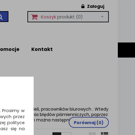
Zaloguj
Koszyk
produkt
(0)
romocje
Kontakt
dziców, nauczycieli, pracowników biurowych . Wtedy
i. Prosimy w
łużą do poprawiania błędów piśmienniczych, poprzez
wych przez
śmą, po których można następnie pisać.
ej polityce
Porównaj (
0
)
zasz się na