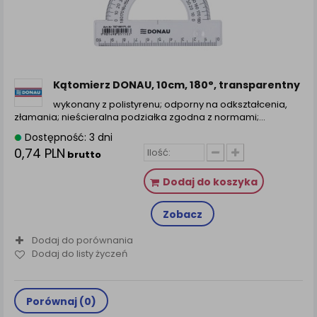
zamówienia na Państwa email lub wyświetlenie
Państwu prawidłowych informacji o promocjach czy
cenach indywidualnych, ważna jest Państwa
wcześniejsza zgoda której udzieliliście podczas
zakładania konta.
Każda Państwa zgoda jest dobrowolna i można ją w
Kątomierz DONAU, 10cm, 180°, transparentny
dowolnym momencie wycofać.
wykonany z polistyrenu; odporny na odkształcenia,
Polityka prywatności (rozwiń)
złamania; nieścieralna podziałka zgodna z normami;...
Klauzula Informacyjna (rozwiń)
Dostępność: 3 dni
0,74 PLN
brutto
Lista Zaufanych Partnerów (rozwiń)
Dodaj do koszyka
Zobacz
Dodaj do porównania
Dodaj do listy życzeń
Porównaj (
0
)