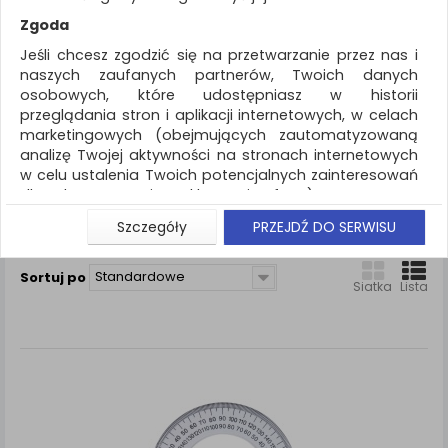
REKLAMA
Zgoda
AKTUALNOŚCI
Jeśli chcesz zgodzić się na przetwarzanie przez nas i
naszych zaufanych partnerów, Twoich danych
osobowych, które udostępniasz w historii
Artykuły do pisania i korygowania
Kątomierz
przeglądania stron i aplikacji internetowych, w celach
marketingowych (obejmujących zautomatyzowaną
ZNALEZIONYCH PRODUKTÓW: 1
analizę Twojej aktywności na stronach internetowych
w celu ustalenia Twoich potencjalnych zainteresowań
KĄTOMIERZ
dla dostosowania reklamy i oferty), w tym na
umieszczanie tzw. cookies na Twoich urządzeniach i
Szczegóły
PRZEJDŹ DO SERWISU
Porównaj (
0
)
ich odczytywanie, kliknij przycisk „Przejdź do serwisu”.
Jeśli nie chcesz wyrazić zgody lub ograniczyć jej
Standardowe
Sortuj po
zakres, kliknij „Szczegóły”, gdzie znajdziesz wszelkie
Siatka
Lista
informacje o tym jak to zrobić . Te same informacje
znajdziesz także na podstronie z naszą polityką
prywatności obowiązującą od 25 maja 2018.
W przypadku użytkowników zalogowanych, aby
umożliwić prawidłową realizację Umowy z Państwem i
związane z tym prawidłowe działanie naszej strony
www, a w szczególności np. wysłanie potwierdzenia