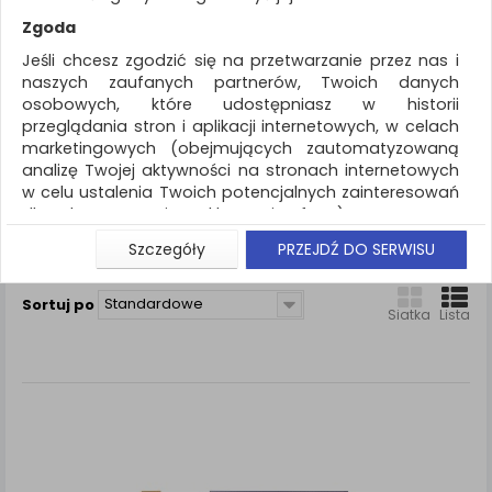
REKLAMA
Zgoda
AKTUALNOŚCI
Jeśli chcesz zgodzić się na przetwarzanie przez nas i
naszych zaufanych partnerów, Twoich danych
osobowych, które udostępniasz w historii
Artykuły do pisania i korygowania
Grafit
przeglądania stron i aplikacji internetowych, w celach
marketingowych (obejmujących zautomatyzowaną
ZNALEZIONYCH PRODUKTÓW: 8
analizę Twojej aktywności na stronach internetowych
w celu ustalenia Twoich potencjalnych zainteresowań
GRAFIT
dla dostosowania reklamy i oferty), w tym na
umieszczanie tzw. cookies na Twoich urządzeniach i
Szczegóły
PRZEJDŹ DO SERWISU
Porównaj (
0
)
ich odczytywanie, kliknij przycisk „Przejdź do serwisu”.
Jeśli nie chcesz wyrazić zgody lub ograniczyć jej
Standardowe
Sortuj po
zakres, kliknij „Szczegóły”, gdzie znajdziesz wszelkie
Siatka
Lista
informacje o tym jak to zrobić . Te same informacje
znajdziesz także na podstronie z naszą polityką
prywatności obowiązującą od 25 maja 2018.
W przypadku użytkowników zalogowanych, aby
umożliwić prawidłową realizację Umowy z Państwem i
związane z tym prawidłowe działanie naszej strony
www, a w szczególności np. wysłanie potwierdzenia