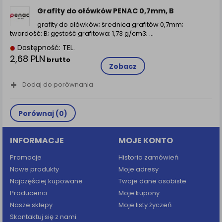
Grafity do ołówków PENAC 0,7mm, B
grafity do ołówków; średnica grafitów 0,7mm;
twardość: B; gęstość grafitowa: 1,73 g/cm3; ...
Dostępność: TEL.
2,68 PLN
brutto
Zobacz
Dodaj do porównania
Porównaj (
0
)
INFORMACJE
MOJE KONTO
Promocje
Historia zamówień
Nowe produkty
Moje adresy
Najczęściej kupowane
Twoje dane osobiste
Producenci
Moje kupony
Nasze sklepy
Moje listy życzeń
Skontaktuj się z nami