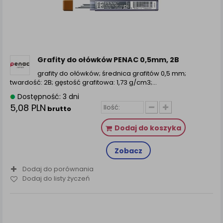
zamówienia na Państwa email lub wyświetlenie
Państwu prawidłowych informacji o promocjach czy
cenach indywidualnych, ważna jest Państwa
wcześniejsza zgoda której udzieliliście podczas
zakładania konta.
Każda Państwa zgoda jest dobrowolna i można ją w
Grafity do ołówków PENAC 0,5mm, 2B
dowolnym momencie wycofać.
grafity do ołówków; średnica grafitów 0,5 mm;
Polityka prywatności (rozwiń)
twardość: 2B; gęstość grafitowa: 1,73 g/cm3;...
Klauzula Informacyjna (rozwiń)
Dostępność: 3 dni
5,08 PLN
brutto
Lista Zaufanych Partnerów (rozwiń)
Dodaj do koszyka
Zobacz
Dodaj do porównania
Dodaj do listy życzeń