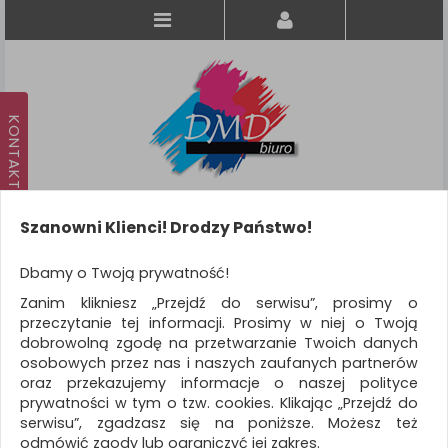
Szanowni Klienci! Drodzy Państwo!
Koszyk
produkt
(0)
Dbamy o Twoją prywatność!
Zanim klikniesz „Przejdź do serwisu”, prosimy o
KATEGORIE
przeczytanie tej informacji. Prosimy w niej o Twoją
dobrowolną zgodę na przetwarzanie Twoich danych
osobowych przez nas i naszych zaufanych partnerów
WSZYSTKIE KATEGORIE
oraz przekazujemy informacje o naszej polityce
prywatności w tym o tzw. cookies. Klikając „Przejdź do
FILTRY
Więcej
serwisu”, zgadzasz się na poniższe. Możesz też
odmówić zgody lub ograniczyć jej zakres.