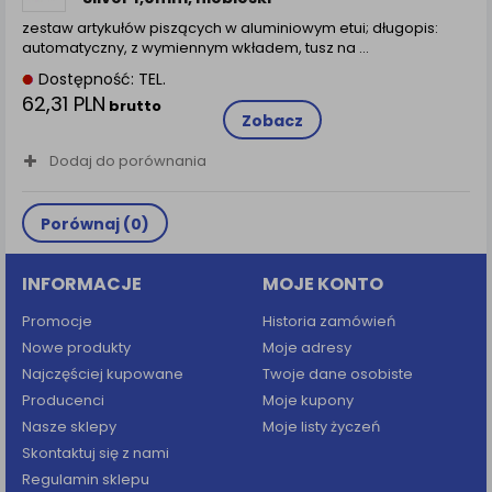
zamówienia na Państwa email lub wyświetlenie
zestaw artykułów piszących w aluminiowym etui; długopis:
Państwu prawidłowych informacji o promocjach czy
automatyczny, z wymiennym wkładem, tusz na ...
cenach indywidualnych, ważna jest Państwa
wcześniejsza zgoda której udzieliliście podczas
Dostępność: TEL.
zakładania konta.
62,31 PLN
brutto
Zobacz
Każda Państwa zgoda jest dobrowolna i można ją w
dowolnym momencie wycofać.
Dodaj do porównania
Polityka prywatności (rozwiń)
Klauzula Informacyjna (rozwiń)
Porównaj (
0
)
Lista Zaufanych Partnerów (rozwiń)
INFORMACJE
MOJE KONTO
Promocje
Historia zamówień
Nowe produkty
Moje adresy
Najczęściej kupowane
Twoje dane osobiste
Producenci
Moje kupony
Nasze sklepy
Moje listy życzeń
Skontaktuj się z nami
Regulamin sklepu