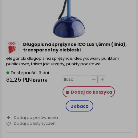
zamówienia na Państwa email lub wyświetlenie
Państwu prawidłowych informacji o promocjach czy
cenach indywidualnych, ważna jest Państwa
wcześniejsza zgoda której udzieliliście podczas
zakładania konta.
Każda Państwa zgoda jest dobrowolna i można ją w
dowolnym momencie wycofać.
Długopis na sprężynce ICO Lux 1,6mm (linia),
transparentny niebieski
Polityka prywatności (rozwiń)
elegancki długopis na sprężynce; dedykowany punktom
Klauzula Informacyjna (rozwiń)
publicznym, takim jak: urzędy, punkty pocztowe, ...
Lista Zaufanych Partnerów (rozwiń)
Dostępność: 3 dni
32,25 PLN
brutto
Dodaj do koszyka
Zobacz
Dodaj do porównania
Dodaj do listy życzeń