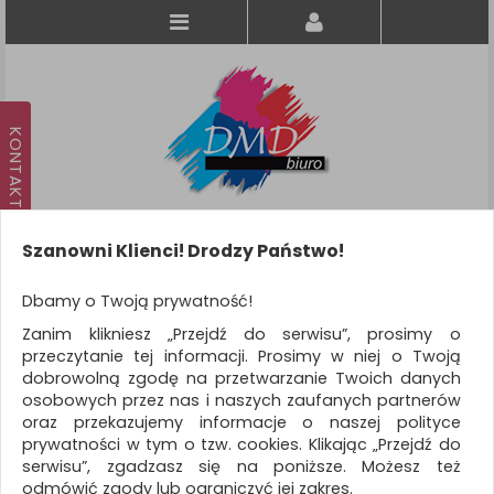
Szanowni Klienci! Drodzy Państwo!
Koszyk
produkt
(0)
Dbamy o Twoją prywatność!
Zanim klikniesz „Przejdź do serwisu”, prosimy o
KATEGORIE
przeczytanie tej informacji. Prosimy w niej o Twoją
dobrowolną zgodę na przetwarzanie Twoich danych
osobowych przez nas i naszych zaufanych partnerów
WSZYSTKIE KATEGORIE
oraz przekazujemy informacje o naszej polityce
prywatności w tym o tzw. cookies. Klikając „Przejdź do
FILTRY
Więcej
serwisu”, zgadzasz się na poniższe. Możesz też
odmówić zgody lub ograniczyć jej zakres.