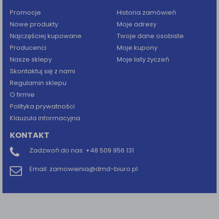
Promocje
Historia zamówień
Nowe produkty
Moje adresy
Najczęściej kupowane
Twoje dane osobiste
Producenci
Moje kupony
Nasze sklepy
Moje listy życzeń
Skontaktuj się z nami
Regulamin sklepu
O firmie
Polityka prywatności
Klauzula informacyjna
KONTAKT
Zadzwoń do nas:
+48 509 956 131
Email:
zamowienia@dmd-biuro.pl