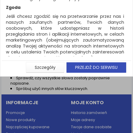
REKLAMA
Zgoda
AKTUALNOŚCI
Jeśli chcesz zgodzić się na przetwarzanie przez nas i
naszych zaufanych partnerów, Twoich danych
osobowych, które udostępniasz w historii
Wyniki wyszukiwania
przeglądania stron i aplikacji internetowych, w celach
marketingowych (obejmujących zautomatyzowaną
NIE ZNALEZIONO PRODUKTÓW
analizę Twojej aktywności na stronach internetowych
Nie odnaleziono produktów wg przyjętych kryteriów
w celu ustalenia Twoich potencjalnych zainteresowań
dla dostosowania reklamy i oferty), w tym na
PODPOWIEDZI
umieszczanie tzw. cookies na Twoich urządzeniach i
Szczegóły
PRZEJDŹ DO SERWISU
Zmień kryteria wyszukiwania zaznaczając inne filtry i
ich odczytywanie, kliknij przycisk „Przejdź do serwisu”.
wyszukaj ponownie
Sprawdź, czy wszystkie słowa zostały poprawnie
Jeśli nie chcesz wyrazić zgody lub ograniczyć jej
napisane.
zakres, kliknij „Szczegóły”, gdzie znajdziesz wszelkie
Spróbuj użyć innych słów kluczowych.
informacje o tym jak to zrobić . Te same informacje
znajdziesz także na podstronie z naszą polityką
INFORMACJE
MOJE KONTO
prywatności obowiązującą od 25 maja 2018.
W przypadku użytkowników zalogowanych, aby
Promocje
Historia zamówień
umożliwić prawidłową realizację Umowy z Państwem i
Nowe produkty
Moje adresy
związane z tym prawidłowe działanie naszej strony
Najczęściej kupowane
Twoje dane osobiste
www, a w szczególności np. wysłanie potwierdzenia