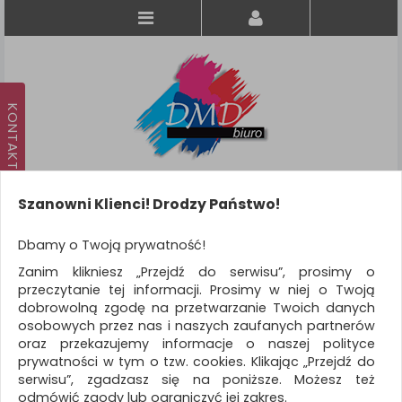
Szanowni Klienci! Drodzy Państwo!
Koszyk
produkt
(0)
Dbamy o Twoją prywatność!
Zanim klikniesz „Przejdź do serwisu”, prosimy o
KATEGORIE
przeczytanie tej informacji. Prosimy w niej o Twoją
dobrowolną zgodę na przetwarzanie Twoich danych
osobowych przez nas i naszych zaufanych partnerów
WSZYSTKIE KATEGORIE
oraz przekazujemy informacje o naszej polityce
prywatności w tym o tzw. cookies. Klikając „Przejdź do
FILTRY
Więcej
serwisu”, zgadzasz się na poniższe. Możesz też
odmówić zgody lub ograniczyć jej zakres.