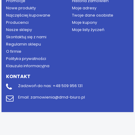
Promocje
Historia zamówień
Nowe produkty
Moje adresy
Najczęściej kupowane
Twoje dane osobiste
Producenci
Moje kupony
Nasze sklepy
Moje listy życzeń
Skontaktuj się z nami
Regulamin sklepu
O firmie
Polityka prywatności
Klauzula informacyjna
KONTAKT
Zadzwoń do nas:
+48 509 956 131
Email:
zamowienia@dmd-biuro.pl