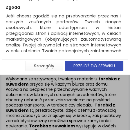
REKLAMA
Zgoda
AKTUALNOŚCI
Jeśli chcesz zgodzić się na przetwarzanie przez nas i
naszych zaufanych partnerów, Twoich danych
osobowych, które udostępniasz w historii
Archiwizacja dokumentów
Torebka z
przeglądania stron i aplikacji internetowych, w celach
suwakiem
marketingowych (obejmujących zautomatyzowaną
analizę Twojej aktywności na stronach internetowych
ZNALEZIONYCH PRODUKTÓW: 2
w celu ustalenia Twoich potencjalnych zainteresowań
dla dostosowania reklamy i oferty), w tym na
umieszczanie tzw. cookies na Twoich urządzeniach i
TOREBKA Z SUWAKIEM
Szczegóły
PRZEJDŹ DO SERWISU
ich odczytywanie, kliknij przycisk „Przejdź do serwisu”.
Jeśli nie chcesz wyrazić zgody lub ograniczyć jej
Wykonana ze sztywnego, trwałego materiału
torebka z
zakres, kliknij „Szczegóły”, gdzie znajdziesz wszelkie
suwakiem
przyda się w każdym biurze oraz domu.
informacje o tym jak to zrobić . Te same informacje
Pozwala na bezpieczne przechowywanie ważnych
znajdziesz także na podstronie z naszą polityką
dokumentów lub innych drobnych przedmiotów, które
chcemy uchronić przed zniszczeniem- na przykład
prywatności obowiązującą od 25 maja 2018.
podczas transportu w torebce czy plecaku.
Torebki z
W przypadku użytkowników zalogowanych, aby
suwakiem
są przezroczyste, dzięki czemu z łatwością
umożliwić prawidłową realizację Umowy z Państwem i
można zobaczyć co znajduje się w środku, zaś plastikowy
związane z tym prawidłowe działanie naszej strony
zamek błyskawiczny umożliwia sprawne zamykanie i
otwieranie.
Torebka z suwakiem
występuje w dwóch
www, a w szczególności np. wysłanie potwierdzenia