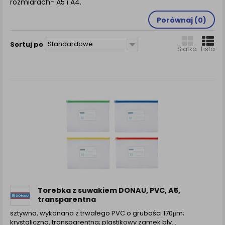
rozmiarach- A5 i A4.
zamówienia na Państwa email lub wyświetlenie
Państwu prawidłowych informacji o promocjach czy
Porównaj (
0
)
cenach indywidualnych, ważna jest Państwa
wcześniejsza zgoda której udzieliliście podczas
zakładania konta.
Standardowe
Sortuj po
Siatka
Lista
Każda Państwa zgoda jest dobrowolna i można ją w
dowolnym momencie wycofać.
Polityka prywatności (rozwiń)
Klauzula Informacyjna (rozwiń)
Lista Zaufanych Partnerów (rozwiń)
Torebka z suwakiem DONAU, PVC, A5,
transparentna
sztywna, wykonana z trwałego PVC o grubości 170μm;
krystaliczna, transparentna; plastikowy zamek bły...