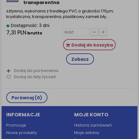
transparentna
sztywna, wykonana z trwałego PVC o grubości 170μm;
krystaliczna, transparentna; plastikowy zamek bły...
Dostępność: 3 dni
7,31 PLN
brutto
Dodaj do koszyka
Zobacz
Dodaj do porównania
Dodaj do listy życzeń
Porównaj (
0
)
INFORMACJE
MOJE KONTO
Promocje
Historia zamówień
Nowe produkty
Moje adresy