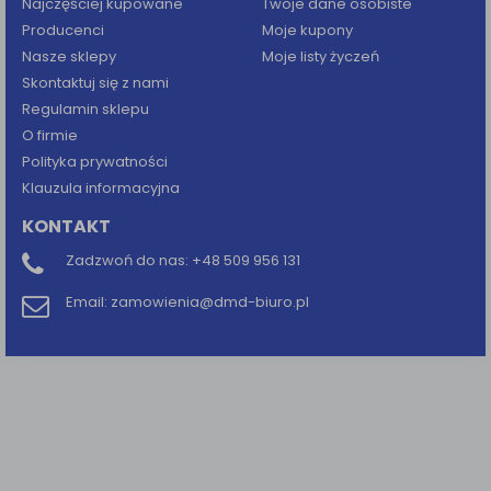
Najczęściej kupowane
Twoje dane osobiste
Producenci
Moje kupony
Nasze sklepy
Moje listy życzeń
Skontaktuj się z nami
Regulamin sklepu
O firmie
Polityka prywatności
Klauzula informacyjna
KONTAKT
Zadzwoń do nas:
+48 509 956 131
Email:
zamowienia@dmd-biuro.pl