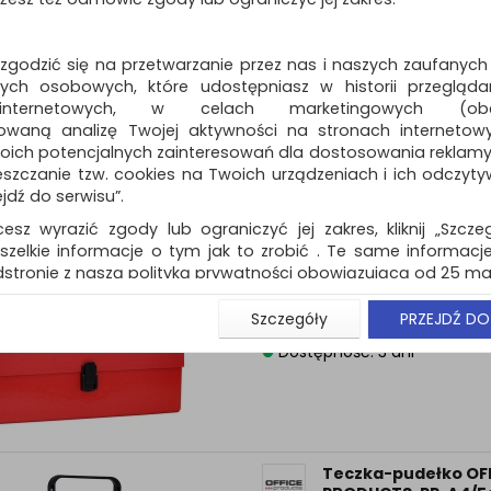
PRODUCTS, PP, A4/5
rączką i zamkiem, 
wykonana z utwardzanego kar
 zgodzić się na przetwarzanie przez nas i naszych zaufanych
ch osobowych, które udostępniasz w historii przeglądan
Dostępność: 3 dni
 internetowych, w celach marketingowych (obe
owaną analizę Twojej aktywności na stronach internetow
oich potencjalnych zainteresowań dla dostosowania reklamy i
zczanie tzw. cookies na Twoich urządzeniach i ich odczytywan
ejdź do serwisu”.
cesz wyrazić zgody lub ograniczyć jej zakres, kliknij „Szcze
Teczka-pudełko OF
szelkie informacje o tym jak to zrobić . Te same informacje
PRODUCTS, PP, A4/5
rączką i zamkiem,
stronie z naszą polityką prywatności obowiązującą od 25 maj
czerwona
u użytkowników zalogowanych, aby umożliwić prawidłową 
Szczegóły
PRZEJDŹ DO
wykonana z utwardzanego kar
stwem i związane z tym prawidłowe działanie naszej stro
ści np. wysłanie potwierdzenia zamówienia na Państwa
Dostępność: 3 dni
ie Państwu prawidłowych informacji o promocjach c
ch, ważna jest Państwa wcześniejsza zgoda której udzieliliś
onta.
wa zgoda jest dobrowolna i można ją w dowolnym momenci
Teczka-pudełko OF
prywatności (rozwiń)