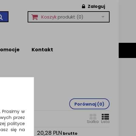
Zaloguj
Koszyk
produkt
(0)
romocje
Kontakt
Porównaj (
0
)
i. Prosimy w
wych przez
Siatka
Lista
ej polityce
zasz się na
20,28 PLN
FICE
brutto