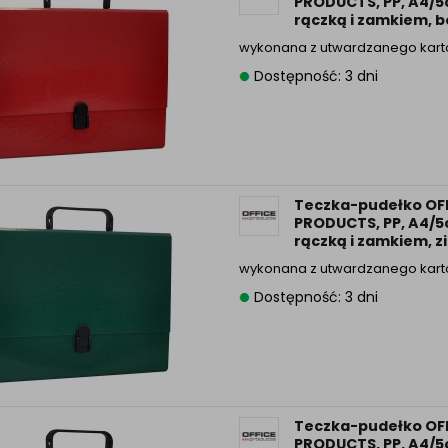
PRODUCTS, PP, A4/5
Informacyjna (rozwiń)
rączką i zamkiem, 
ufanych Partnerów (rozwiń)
wykonana z utwardzanego kar
Dostępność: 3 dni
Teczka-pudełko OF
PRODUCTS, PP, A4/5
rączką i zamkiem, z
wykonana z utwardzanego kar
Dostępność: 3 dni
Teczka-pudełko OF
PRODUCTS, PP, A4/5