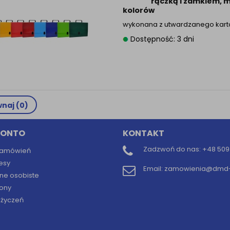
rączką i zamkiem, m
kolorów
wykonana z utwardzanego kar
Dostępność: 3 dni
naj (
0
)
KONTO
KONTAKT
Zadzwoń do nas:
+48 509 
 zamówień
esy
Email:
zamowienia@dmd-b
ne osobiste
ony
y życzeń