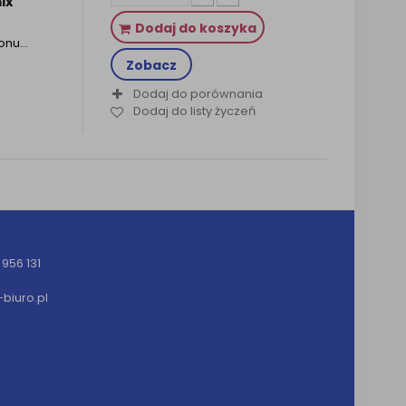
ix
Dodaj do koszyka
tonu…
Zobacz
Dodaj do porównania
Dodaj do listy życzeń
956 131
iuro.pl