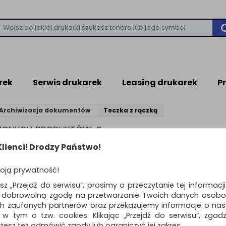
rek
Serwis drukarek
Leasing drukarek
P
Archiwizacja dokumentów
Teczka z rączką
ZIONYCH PRODUKTÓW: 9
lienci! Drodzy Państwo!
ZKA Z RĄCZKĄ
oją prywatność!
esz „Przejdź do serwisu”, prosimy o przeczytanie tej informacj
ą dobrowolną zgodę na przetwarzanie Twoich danych osobo
Standardowe
o
ch zaufanych partnerów oraz przekazujemy informacje o nasz
 w tym o tzw. cookies. Klikając „Przejdź do serwisu”, zgad
Teczka-pudełko OF
żesz też odmówić zgody lub ograniczyć jej zakres.