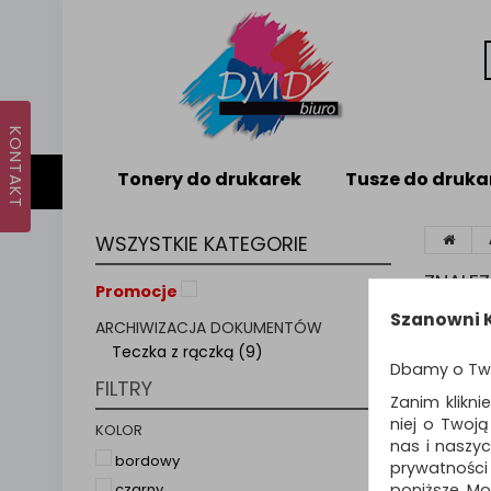
Tonery do drukarek
Tusze do druka
WSZYSTKIE KATEGORIE
ZNALE
Promocje
Szanowni K
ARCHIWIZACJA DOKUMENTÓW
TEC
Teczka z rączką (9)
Dbamy o Tw
FILTRY
Zanim klikni
niej o Twoj
Sortuj p
KOLOR
nas i naszy
bordowy
prywatności
poniższe. Mo
czarny