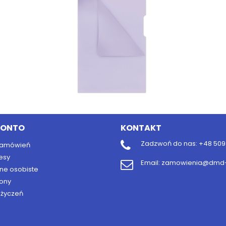
KONTO
KONTAKT
Zadzwoń do nas:
+48 509 
 zamówień
esy
Email:
zamowienia@dmd-b
ne osobiste
ony
y życzeń