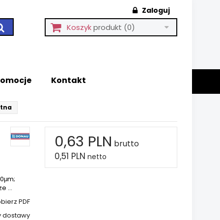
Zaloguj
Koszyk
produkt
(0)
romocje
Kontakt
ntna
0,63 PLN
brutto
0,51 PLN
netto
20μm;
 ...
bierz PDF
y dostawy