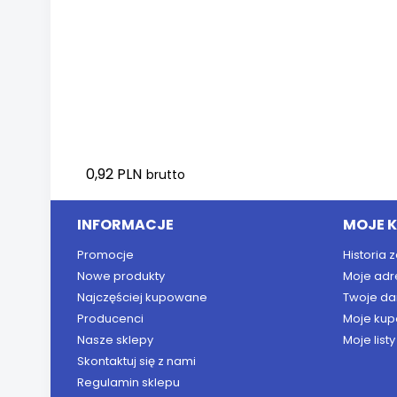
0,92 PLN
brutto
INFORMACJE
MOJE 
Promocje
Historia
Nowe produkty
Moje adr
Najczęściej kupowane
Twoje da
Producenci
Moje kup
Nasze sklepy
Moje list
Skontaktuj się z nami
Regulamin sklepu