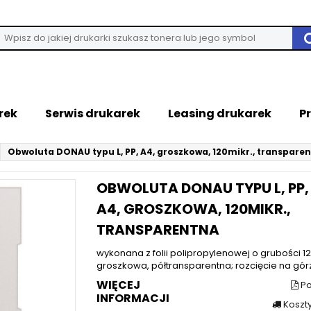
rek
Serwis drukarek
Leasing drukarek
P
Obwoluta DONAU typu L, PP, A4, groszkowa, 120mikr., transpare
OBWOLUTA DONAU TYPU L, PP,
A4, GROSZKOWA, 120MIKR.,
TRANSPARENTNA
wykonana z folii polipropylenowej o grubości 1
groszkowa, półtransparentna; rozcięcie na górze
WIĘCEJ
Po
INFORMACJI
Koszt