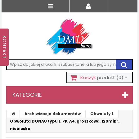
Koszyk
produkt
(0)
KATEGORIE
Archiwizacja dokumentów
Obwoluty L
Obwoluta DONAU typu L, PP, A4, groszkowa, 120mikr.,
niebieska