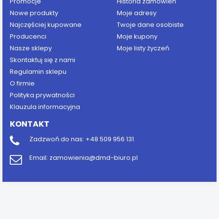
Promocje
Historia zamówień
Nowe produkty
Moje adresy
Najczęściej kupowane
Twoje dane osobiste
Producenci
Moje kupony
Nasze sklepy
Moje listy życzeń
Skontaktuj się z nami
Regulamin sklepu
O firmie
Polityka prywatności
Klauzula informacyjna
KONTAKT
Zadzwoń do nas:
+48 509 956 131
Email:
zamowienia@dmd-biuro.pl