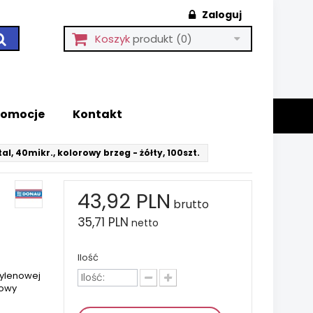
Zaloguj
Koszyk
produkt
(0)
romocje
Kontakt
l, 40mikr., kolorowy brzeg - żółty, 100szt.
43,92 PLN
brutto
35,71 PLN
netto
Ilość
pylenowej
rowy