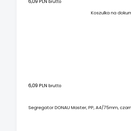
6,09 PLN
brutto
Dodaj do koszyka
Koszulka na dokum
6,09 PLN
brutto
Dodaj do koszyka
Segregator DONAU Master, PP, A4/75mm, czar