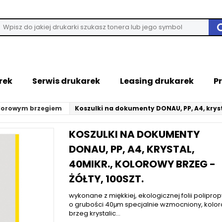
rek
Serwis drukarek
Leasing drukarek
P
olorowym brzegiem
Koszulki na dokumenty DONAU, PP, A4, krysta
KOSZULKI NA DOKUMENTY
DONAU, PP, A4, KRYSTAL,
40MIKR., KOLOROWY BRZEG -
ŻÓŁTY, 100SZT.
wykonane z miękkiej, ekologicznej folii polipro
o grubości 40μm specjalnie wzmocniony, kolo
brzeg krystalic...