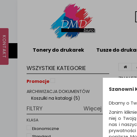
Tonery do drukarek
Tusze do druka
WSZYSTKIE KATEGORIE
ZNALE
Promocje
Szanowni K
ARCHIWIZACJA DOKUMENTÓW
KOS
Koszulki na katalogi (5)
Dbamy o Tw
FILTRY
Więcej
Specjal
Zanim klikni
inwentar
niej o Twoj
KLASA
Wykonana
nas i naszy
Transpar
Ekonomiczne
prywatności
perforac
poniższe. Mo
Standard