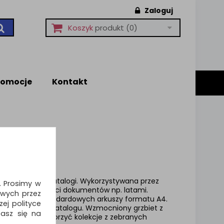
Zaloguj
Koszyk
produkt
(0)
romocje
Kontakt
 dokumentów w katalogi. Wykorzystywana przez
i. Prosimy w
niu większej ilości dokumentów np. latami.
wych przez
ć ponad 150 standardowych arkuszy formatu A4.
ej polityce
artości danego katalogu. Wzmocniony grzbiet z
zasz się na
ów pozwali stworzyć kolekcje z zebranych