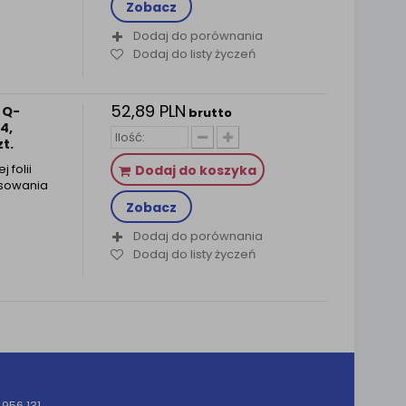
Zobacz
Dodaj do porównania
Dodaj do listy życzeń
52,89 PLN
 Q-
brutto
4,
zt.
 folii
Dodaj do koszyka
osowania
Zobacz
Dodaj do porównania
Dodaj do listy życzeń
956 131