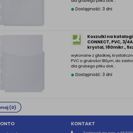
dla grubego pliku dok...
Dostępność: 3 dni
Koszulki na katalogi
CONNECT, PVC, 3/4A
krystal, 180mikr., 5s
wykonane z gładkiej, krystalicznej
PVC o grubości 180μm; do zast
dla grubego pliku dok...
Dostępność: 3 dni
naj (
0
)
KONTO
KONTAKT
Zadzwoń do nas:
+48 509 