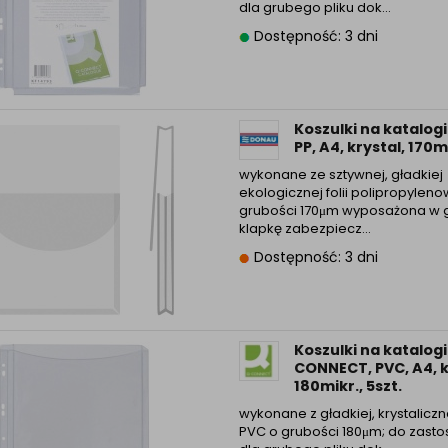
dla grubego pliku dok...
Informacyjna (rozwiń)
Dostępność: 3 dni
ufanych Partnerów (rozwiń)
Koszulki na katalog
PP, A4, krystal, 170m
wykonane ze sztywnej, gładkiej
ekologicznej folii polipropyleno
grubości 170μm wyposażona w 
klapkę zabezpiecz...
Dostępność: 3 dni
Koszulki na katalogi
CONNECT, PVC, A4, k
180mikr., 5szt.
wykonane z gładkiej, krystalicznej
PVC o grubości 180μm; do zast