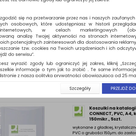
ów.
 zgodzić się na przetwarzanie przez nas i naszych zaufanych
ch osobowych, które udostępniasz w historii przeglądan
Standardowe
o
 internetowych, w celach marketingowych (obe
owaną analizę Twojej aktywności na stronach internetow
Koszulki na katalogi
oich potencjalnych zainteresowań dla dostosowania reklamy i
PRODUCTS, poszerza
zczanie tzw. cookies na Twoich urządzeniach i ich odczytywan
A4, krystal, 180mikr.
ejdź do serwisu”.
wykonane z gładkiej, krystalicznej
cesz wyrazić zgody lub ograniczyć jej zakres, kliknij „Szcze
o grubości 180μm…
szelkie informacje o tym jak to zrobić . Te same informacje
Dostępność: 3 dni
stronie z naszą polityką prywatności obowiązującą od 25 maj
u użytkowników zalogowanych, aby umożliwić prawidłową 
Szczegóły
PRZEJDŹ DO
stwem i związane z tym prawidłowe działanie naszej stro
ści np. wysłanie potwierdzenia zamówienia na Państwa
ie Państwu prawidłowych informacji o promocjach c
Koszulki na katalogi
ch, ważna jest Państwa wcześniejsza zgoda której udzieliliś
CONNECT, PVC, A4, k
onta.
150mikr., 5szt.
wa zgoda jest dobrowolna i można ją w dowolnym momenci
wykonane z gładkiej, krystalicznej
prywatności (rozwiń)
PVC o grubości 150μm; do zast