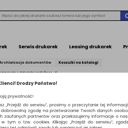
rek
Serwis drukarek
Leasing drukarek
P
Archiwizacja dokumentów
Koszulki na katalogi
ZIONYCH PRODUKTÓW: 5
lienci! Drodzy Państwo!
ZULKI NA KATALOGI
oją prywatność!
ne
koszulki na katalogi
, zastępujące bindowanie oraz klejenie
esz „Przejdź do serwisu”, prosimy o przeczytanie tej informacj
yzatorów oraz w archiwach. Dobrze sprawdzi się przy katalogowa
ą dobrowolną zgodę na przetwarzanie Twoich danych osobo
 z twardego PCV 180μm najwyżej jakości pozwala skatalogowa
ch zaufanych partnerów oraz przekazujemy informacje o nasz
entny front umożliwia na osadzenie spisu treści bądź opisu zaw
 w tym o tzw. cookies. Klikając „Przejdź do serwisu”, zgad
ją przystosowaną do większości dostępnych na rynku segregator
żesz też odmówić zgody lub ograniczyć jej zakres.