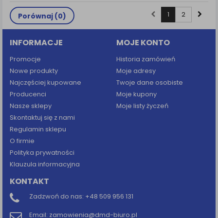
1
2
Porównaj (
0
)
INFORMACJE
MOJE KONTO
Promocje
Historia zamówień
Nowe produkty
Moje adresy
Najczęściej kupowane
Twoje dane osobiste
Producenci
Moje kupony
Nasze sklepy
Moje listy życzeń
Skontaktuj się z nami
Regulamin sklepu
O firmie
Polityka prywatności
Klauzula informacyjna
KONTAKT
Zadzwoń do nas:
+48 509 956 131
Email:
zamowienia@dmd-biuro.pl