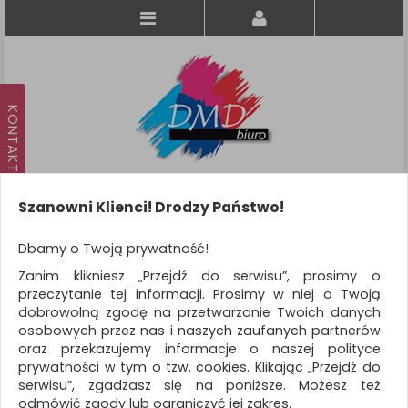
Szanowni Klienci! Drodzy Państwo!
Koszyk
produkt
(0)
Dbamy o Twoją prywatność!
Zanim klikniesz „Przejdź do serwisu”, prosimy o
KATEGORIE
przeczytanie tej informacji. Prosimy w niej o Twoją
dobrowolną zgodę na przetwarzanie Twoich danych
osobowych przez nas i naszych zaufanych partnerów
WSZYSTKIE KATEGORIE
oraz przekazujemy informacje o naszej polityce
prywatności w tym o tzw. cookies. Klikając „Przejdź do
FILTRY
Więcej
serwisu”, zgadzasz się na poniższe. Możesz też
odmówić zgody lub ograniczyć jej zakres.