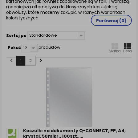
kartonowych jak również zapakowane są w folii. Twardszą,
zamówienia na Państwa email lub wyświetlenie
mocniejszą alternatywą do klasycznych koszulek są
Państwu prawidłowych informacji o promocjach czy
obwoluty, które możemy zakupić w różnych wariantach
cenach indywidualnych, ważna jest Państwa
kolorstycznych.
wcześniejsza zgoda której udzieliliście podczas
Porównaj (
0
)
zakładania konta.
Standardowe
Sortuj po
Każda Państwa zgoda jest dobrowolna i można ją w
dowolnym momencie wycofać.
produktów
Pokaż
12
Polityka prywatności (rozwiń)
Siatka
Lista
Klauzula Informacyjna (rozwiń)
1
2
Lista Zaufanych Partnerów (rozwiń)
Koszulki na dokumenty Q-CONNECT, PP, A4,
krystal, 50mikr., 100szt.,...