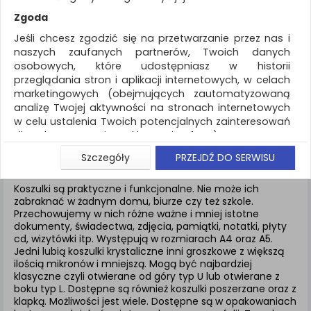
REKLAMA
Zgoda
AKTUALNOŚCI
Jeśli chcesz zgodzić się na przetwarzanie przez nas i
naszych zaufanych partnerów, Twoich danych
osobowych, które udostępniasz w historii
Archiwizacja dokumentów
Koszulki i
przeglądania stron i aplikacji internetowych, w celach
obwoluty
marketingowych (obejmujących zautomatyzowaną
analizę Twojej aktywności na stronach internetowych
ZNALEZIONYCH PRODUKTÓW: 13
w celu ustalenia Twoich potencjalnych zainteresowań
dla dostosowania reklamy i oferty), w tym na
umieszczanie tzw. cookies na Twoich urządzeniach i
KOSZULKI I OBWOLUTY
Szczegóły
PRZEJDŹ DO SERWISU
ich odczytywanie, kliknij przycisk „Przejdź do serwisu”.
Jeśli nie chcesz wyrazić zgody lub ograniczyć jej
Koszulki są praktyczne i funkcjonalne. Nie może ich
zakres, kliknij „Szczegóły”, gdzie znajdziesz wszelkie
zabraknać w żadnym domu, biurze czy też szkole.
informacje o tym jak to zrobić . Te same informacje
Przechowujemy w nich różne ważne i mniej istotne
znajdziesz także na podstronie z naszą polityką
dokumenty, świadectwa, zdjęcia, pamiątki, notatki, płyty
cd, wizytówki itp. Występują w rozmiarach A4 oraz A5.
prywatności obowiązującą od 25 maja 2018.
Jedni lubią koszulki krystaliczne inni groszkowe z większą
W przypadku użytkowników zalogowanych, aby
ilością mikronów i mniejszą. Mogą być najbardziej
umożliwić prawidłową realizację Umowy z Państwem i
klasyczne czyli otwierane od góry typ U lub otwierane z
związane z tym prawidłowe działanie naszej strony
boku typ L. Dostępne są również koszulki poszerzane oraz z
klapką. Możliwości jest wiele. Dostępne są w opakowaniach
www, a w szczególności np. wysłanie potwierdzenia