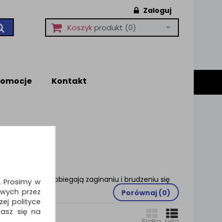
Zaloguj
Koszyk
produkt
(0)
romocje
Kontakt
tów.Okładki zapobiegają zaginaniu i brudzeniu się
i. Prosimy w
wych przez
Porównaj (
0
)
ej polityce
zasz się na
Siatka
Lista