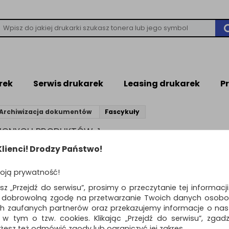
rek
Serwis drukarek
Leasing drukarek
P
Archiwizacja dokumentów
Fascykuły
ZIONYCH PRODUKTÓW: 1
lienci! Drodzy Państwo!
CYKUŁY
oją prywatność!
tekturowe okładki służące do archiwizacji dużych partii dokumen
esz „Przejdź do serwisu”, prosimy o przeczytanie tej informacj
wywanych dokumentów.
ą dobrowolną zgodę na przetwarzanie Twoich danych osobo
ch zaufanych partnerów oraz przekazujemy informacje o nasz
 w tym o tzw. cookies. Klikając „Przejdź do serwisu”, zgad
Standardowe
o
żesz też odmówić zgody lub ograniczyć jej zakres.