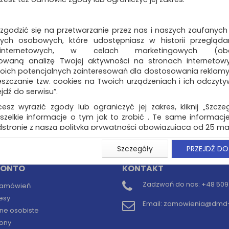
Fascykuła OFFICE
PRODUCTS, A4, 220
 zgodzić się na przetwarzanie przez nas i naszych zaufanych
z tasiemką, 25szt.,
ch osobowych, które udostępniasz w historii przeglądan
 internetowych, w celach marketingowych (obe
tekturowe okładki A4 do połącz
tasiemką, służące do archiwizac
owaną analizę Twojej aktywności na stronach internetow
grup dokumentów…
oich potencjalnych zainteresowań dla dostosowania reklamy i
zczanie tzw. cookies na Twoich urządzeniach i ich odczytywan
Dostępność: 3 dni
ejdź do serwisu”.
cesz wyrazić zgody lub ograniczyć jej zakres, kliknij „Szcze
szelkie informacje o tym jak to zrobić . Te same informacje
stronie z naszą polityką prywatności obowiązującą od 25 maj
naj (
0
)
u użytkowników zalogowanych, aby umożliwić prawidłową 
Szczegóły
PRZEJDŹ DO
stwem i związane z tym prawidłowe działanie naszej stro
ści np. wysłanie potwierdzenia zamówienia na Państwa
KONTO
KONTAKT
ie Państwu prawidłowych informacji o promocjach c
ch, ważna jest Państwa wcześniejsza zgoda której udzieliliś
Zadzwoń do nas:
+48 509 
 zamówień
onta.
esy
Email:
zamowienia@dmd-b
wa zgoda jest dobrowolna i można ją w dowolnym momenci
ne osobiste
ony
prywatności (rozwiń)