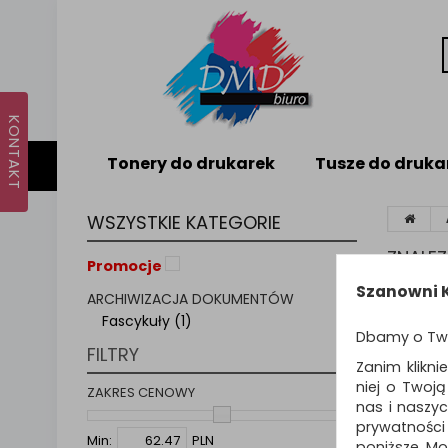
Tonery do drukarek
Tusze do druka
WSZYSTKIE KATEGORIE
ZNALE
Promocje
Szanowni K
ARCHIWIZACJA DOKUMENTÓW
FAS
Fascykuły (1)
Dbamy o Tw
FILTRY
Twarde, 
Zanim klikni
przecho
niej o Twoj
ZAKRES CENOWY
nas i naszy
prywatności
Sortuj p
Min:
PLN
poniższe. Mo