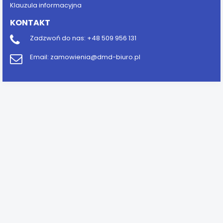
Klauzula informacyjna
KONTAKT
Zadzwoń do nas:
+48 509 956 131
Email:
zamowienia@dmd-biuro.pl