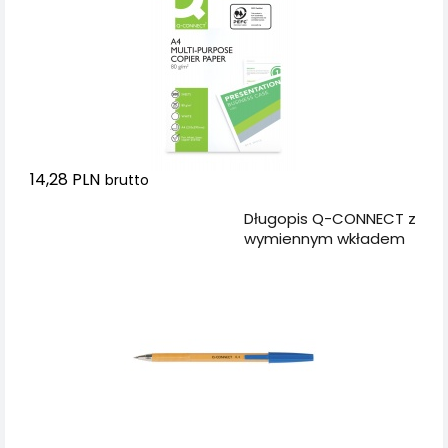
14,28 PLN
brutto
Dodaj do koszyka
Długopis Q-CONNECT z
wymiennym wkładem
0,4mm (linia), niebieski