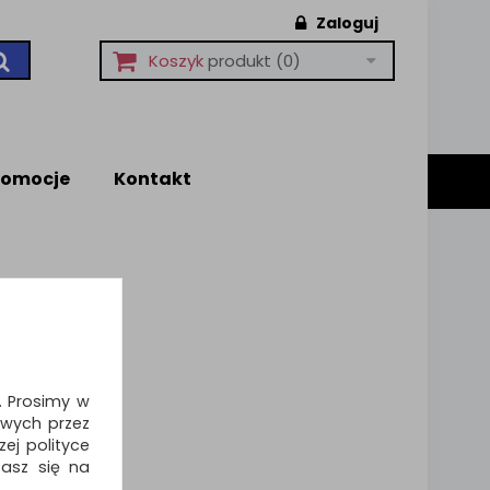
Zaloguj
Koszyk
produkt
(0)
romocje
Kontakt
i. Prosimy w
wych przez
ej polityce
zasz się na