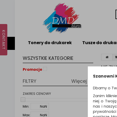
Tonery do drukarek
Tusze do druka
WSZYSTKIE KATEGORIE
NIE Z
Promocje
Nie odna
Szanowni K
FILTRY
Więcej
PODPO
Dbamy o Tw
Zmie
Spr
ZAKRES CENOWY
Zanim klikni
Spró
niej o Twoj
nas i naszy
Min:
prywatności
Max:
poniższe. Mo