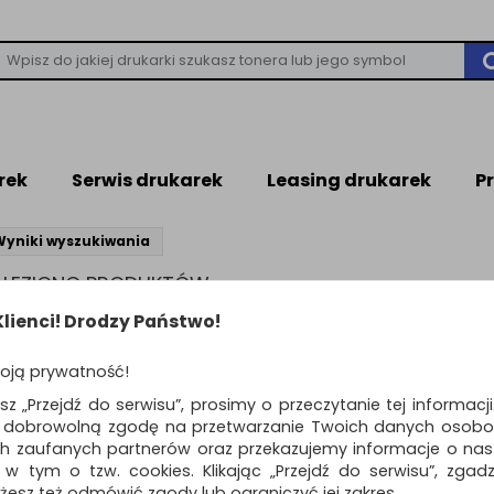
rek
Serwis drukarek
Leasing drukarek
P
Wyniki wyszukiwania
NALEZIONO PRODUKTÓW
leziono produktów wg przyjętych kryteriów
lienci! Drodzy Państwo!
WIEDZI
oją prywatność!
ń kryteria wyszukiwania zaznaczając inne filtry i wyszukaj ponownie
awdź, czy wszystkie słowa zostały poprawnie napisane.
esz „Przejdź do serwisu”, prosimy o przeczytanie tej informacj
buj użyć innych słów kluczowych.
ą dobrowolną zgodę na przetwarzanie Twoich danych osobo
ch zaufanych partnerów oraz przekazujemy informacje o nasz
 w tym o tzw. cookies. Klikając „Przejdź do serwisu”, zgad
żesz też odmówić zgody lub ograniczyć jej zakres.