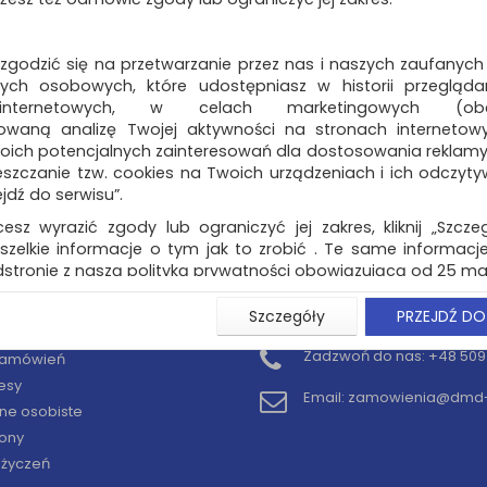
 zgodzić się na przetwarzanie przez nas i naszych zaufanych
ch osobowych, które udostępniasz w historii przeglądan
 internetowych, w celach marketingowych (obe
owaną analizę Twojej aktywności na stronach internetow
oich potencjalnych zainteresowań dla dostosowania reklamy i
zczanie tzw. cookies na Twoich urządzeniach i ich odczytywan
ejdź do serwisu”.
cesz wyrazić zgody lub ograniczyć jej zakres, kliknij „Szcze
szelkie informacje o tym jak to zrobić . Te same informacje
stronie z naszą polityką prywatności obowiązującą od 25 maj
u użytkowników zalogowanych, aby umożliwić prawidłową 
Szczegóły
PRZEJDŹ DO
KONTO
KONTAKT
stwem i związane z tym prawidłowe działanie naszej stro
ści np. wysłanie potwierdzenia zamówienia na Państwa
Zadzwoń do nas:
+48 509 
 zamówień
ie Państwu prawidłowych informacji o promocjach c
esy
ch, ważna jest Państwa wcześniejsza zgoda której udzieliliś
Email:
zamowienia@dmd-b
onta.
ne osobiste
ony
wa zgoda jest dobrowolna i można ją w dowolnym momenci
y życzeń
prywatności (rozwiń)