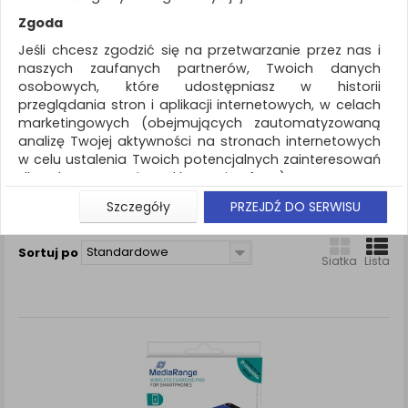
REKLAMA
Zgoda
AKTUALNOŚCI
Jeśli chcesz zgodzić się na przetwarzanie przez nas i
naszych zaufanych partnerów, Twoich danych
osobowych, które udostępniasz w historii
Akcesoria komputerowe
Stacja dokująca
przeglądania stron i aplikacji internetowych, w celach
marketingowych (obejmujących zautomatyzowaną
ZNALEZIONYCH PRODUKTÓW: 1
analizę Twojej aktywności na stronach internetowych
w celu ustalenia Twoich potencjalnych zainteresowań
STACJA DOKUJĄCA
dla dostosowania reklamy i oferty), w tym na
umieszczanie tzw. cookies na Twoich urządzeniach i
Szczegóły
PRZEJDŹ DO SERWISU
Porównaj (
0
)
ich odczytywanie, kliknij przycisk „Przejdź do serwisu”.
Jeśli nie chcesz wyrazić zgody lub ograniczyć jej
Standardowe
Sortuj po
zakres, kliknij „Szczegóły”, gdzie znajdziesz wszelkie
Siatka
Lista
informacje o tym jak to zrobić . Te same informacje
znajdziesz także na podstronie z naszą polityką
prywatności obowiązującą od 25 maja 2018.
W przypadku użytkowników zalogowanych, aby
umożliwić prawidłową realizację Umowy z Państwem i
związane z tym prawidłowe działanie naszej strony
www, a w szczególności np. wysłanie potwierdzenia