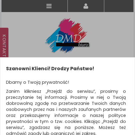
Szanowni Klienci! Drodzy Państwo!
Koszyk
produkt
(0)
Dbamy o Twoją prywatność!
Zanim klikniesz „Przejdź do serwisu”, prosimy o
KATEGORIE
przeczytanie tej informacji. Prosimy w niej o Twoją
dobrowolną zgodę na przetwarzanie Twoich danych
osobowych przez nas i naszych zaufanych partnerów
WSZYSTKIE KATEGORIE
oraz przekazujemy informacje o naszej polityce
prywatności w tym o tzw. cookies. Klikając „Przejdź do
FILTRY
Więcej
serwisu”, zgadzasz się na poniższe. Możesz też
odmówić zgody lub ograniczyć jej zakres.