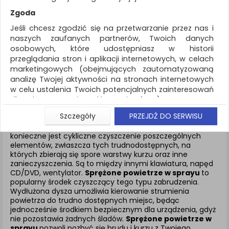
REKLAMA
Zgoda
AKTUALNOŚCI
Jeśli chcesz zgodzić się na przetwarzanie przez nas i
naszych zaufanych partnerów, Twoich danych
osobowych, które udostępniasz w historii
Akcesoria komputerowe
Sprężone powietrze
przeglądania stron i aplikacji internetowych, w celach
marketingowych (obejmujących zautomatyzowaną
ZNALEZIONYCH PRODUKTÓW: 3
analizę Twojej aktywności na stronach internetowych
w celu ustalenia Twoich potencjalnych zainteresowań
SPRĘŻONE POWIETRZE
dla dostosowania reklamy i oferty), w tym na
umieszczanie tzw. cookies na Twoich urządzeniach i
Szczegóły
PRZEJDŹ DO SERWISU
ich odczytywanie, kliknij przycisk „Przejdź do serwisu”.
W celu przedłużenia żywotności naszego komputera,
Jeśli nie chcesz wyrazić zgody lub ograniczyć jej
konieczne jest cykliczne czyszczenie poszczególnych
elementów, zwłaszcza tych trudnodostępnych, na
zakres, kliknij „Szczegóły”, gdzie znajdziesz wszelkie
których zbierają się spore warstwy kurzu oraz inne
informacje o tym jak to zrobić . Te same informacje
zanieczyszczenia. Są to między innymi klawiatura, napęd
znajdziesz także na podstronie z naszą polityką
CD/DVD, wentylator.
Sprężone powietrze w sprayu
to
prywatności obowiązującą od 25 maja 2018.
popularny środek czyszczący tego typu zabrudzenia.
Wydłużona dysza umożliwia kierowanie strumienia
W przypadku użytkowników zalogowanych, aby
powietrza do trudno dostępnych miejsc, będąc
umożliwić prawidłową realizację Umowy z Państwem i
jednocześnie środkiem bezpiecznym dla urządzenia, gdyż
związane z tym prawidłowe działanie naszej strony
nie pozostawia żadnych śladów.
Sprężone powietrze w
www, a w szczególności np. wysłanie potwierdzenia
sprayu
pozwoli pozbyć się brudu i kurzu z Twojego