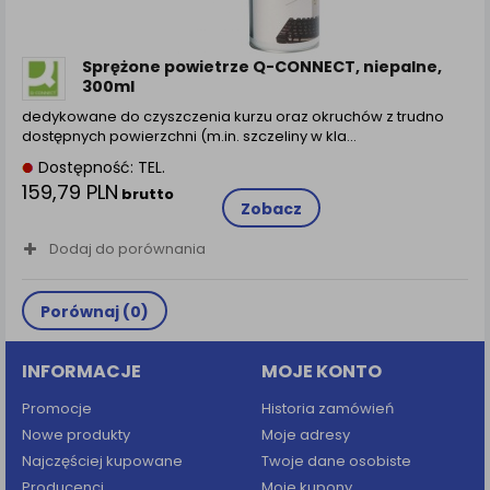
Sprężone powietrze Q-CONNECT, niepalne,
300ml
dedykowane do czyszczenia kurzu oraz okruchów z trudno
dostępnych powierzchni (m.in. szczeliny w kla...
Dostępność: TEL.
159,79 PLN
brutto
Zobacz
Dodaj do porównania
Porównaj (
0
)
INFORMACJE
MOJE KONTO
Promocje
Historia zamówień
Nowe produkty
Moje adresy
Najczęściej kupowane
Twoje dane osobiste
Producenci
Moje kupony