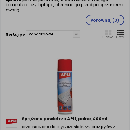
zamówienia na Państwa email lub wyświetlenie
komputera czy laptopa, chroniąc go przed przegrzaniem i
Państwu prawidłowych informacji o promocjach czy
awarią.
cenach indywidualnych, ważna jest Państwa
wcześniejsza zgoda której udzieliliście podczas
Porównaj (
0
)
zakładania konta.
Każda Państwa zgoda jest dobrowolna i można ją w
Standardowe
Sortuj po
Siatka
Lista
dowolnym momencie wycofać.
Polityka prywatności (rozwiń)
Klauzula Informacyjna (rozwiń)
Lista Zaufanych Partnerów (rozwiń)
Sprężone powietrze APLI, palne, 400ml
przeznaczone do czyszczenia kurzu oraz pyłów z