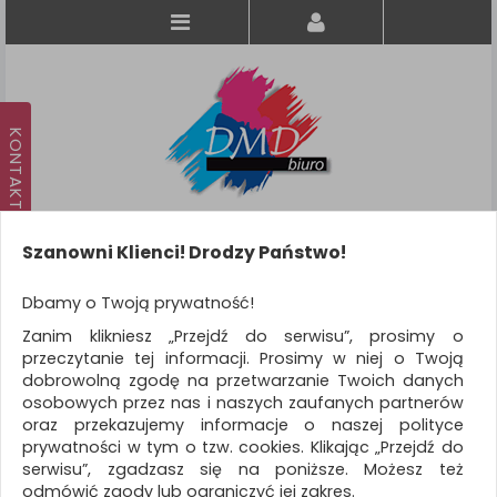
Szanowni Klienci! Drodzy Państwo!
Koszyk
produkt
(0)
Dbamy o Twoją prywatność!
Zanim klikniesz „Przejdź do serwisu”, prosimy o
KATEGORIE
przeczytanie tej informacji. Prosimy w niej o Twoją
dobrowolną zgodę na przetwarzanie Twoich danych
osobowych przez nas i naszych zaufanych partnerów
WSZYSTKIE KATEGORIE
oraz przekazujemy informacje o naszej polityce
prywatności w tym o tzw. cookies. Klikając „Przejdź do
FILTRY
Więcej
serwisu”, zgadzasz się na poniższe. Możesz też
odmówić zgody lub ograniczyć jej zakres.