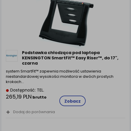
Podstawka chłodząca pod laptopa
KENSINGTON SmartFit™ Easy Riser™, do 17",
czarna
system SmartFit™ zapewnia możliwość ustawienia
niestandardowej wysokości monitora w dwóch prostych
krokach…
Dostępność: TEL.
265,19 PLN
brutto
Zobacz
Dodaj do porównania