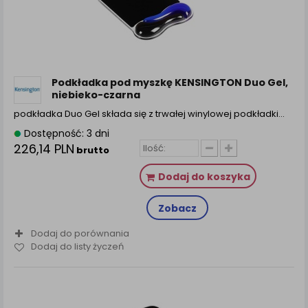
zamówienia na Państwa email lub wyświetlenie
Państwu prawidłowych informacji o promocjach czy
cenach indywidualnych, ważna jest Państwa
wcześniejsza zgoda której udzieliliście podczas
zakładania konta.
Każda Państwa zgoda jest dobrowolna i można ją w
Podkładka pod myszkę KENSINGTON Duo Gel,
dowolnym momencie wycofać.
niebieko-czarna
Polityka prywatności (rozwiń)
podkładka Duo Gel składa się z trwałej winylowej podkładki…
Klauzula Informacyjna (rozwiń)
Dostępność: 3 dni
226,14 PLN
brutto
Lista Zaufanych Partnerów (rozwiń)
Dodaj do koszyka
Zobacz
Dodaj do porównania
Dodaj do listy życzeń