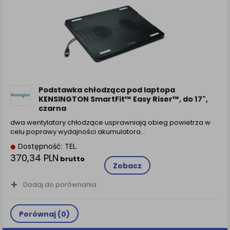
Podstawka chłodząca pod laptopa
KENSINGTON SmartFit™ Easy Riser™, do 17",
czarna
dwa wentylatory chłodzące usprawniają obieg powietrza w
celu poprawy wydajności akumulatora…
Dostępność: TEL.
370,34 PLN
brutto
Zobacz
Dodaj do porównania
Porównaj (
0
)