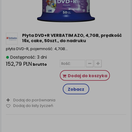
zamówienia na Państwa email lub wyświetlenie
Państwu prawidłowych informacji o promocjach czy
cenach indywidualnych, ważna jest Państwa
wcześniejsza zgoda której udzieliliście podczas
zakładania konta.
Każda Państwa zgoda jest dobrowolna i można ją w
Płyta DVD+R VERBATIM AZO, 4,7GB, prędkość
dowolnym momencie wycofać.
16x, cake, 50szt., do nadruku
Polityka prywatności (rozwiń)
płyta DVD-R, pojemność: 4,7GB…
Klauzula Informacyjna (rozwiń)
Dostępność: 3 dni
152,79 PLN
brutto
Lista Zaufanych Partnerów (rozwiń)
Dodaj do koszyka
Zobacz
Dodaj do porównania
Dodaj do listy życzeń