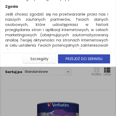
REKLAMA
Zgoda
AKTUALNOŚCI
Jeśli chcesz zgodzić się na przetwarzanie przez nas i
naszych zaufanych partnerów, Twoich danych
osobowych, które udostępniasz w historii
Akcesoria komputerowe
Płyta DVD+R 4,7GB
przeglądania stron i aplikacji internetowych, w celach
marketingowych (obejmujących zautomatyzowaną
ZNALEZIONYCH PRODUKTÓW: 4
analizę Twojej aktywności na stronach internetowych
w celu ustalenia Twoich potencjalnych zainteresowań
PŁYTA DVD+R 4,7GB
dla dostosowania reklamy i oferty), w tym na
umieszczanie tzw. cookies na Twoich urządzeniach i
Szczegóły
PRZEJDŹ DO SERWISU
Porównaj (
0
)
ich odczytywanie, kliknij przycisk „Przejdź do serwisu”.
Jeśli nie chcesz wyrazić zgody lub ograniczyć jej
Standardowe
Sortuj po
zakres, kliknij „Szczegóły”, gdzie znajdziesz wszelkie
Siatka
Lista
informacje o tym jak to zrobić . Te same informacje
znajdziesz także na podstronie z naszą polityką
prywatności obowiązującą od 25 maja 2018.
W przypadku użytkowników zalogowanych, aby
umożliwić prawidłową realizację Umowy z Państwem i
związane z tym prawidłowe działanie naszej strony
www, a w szczególności np. wysłanie potwierdzenia