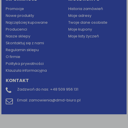
Promocje
Historia zamówień
Nowe produkty
Moje adresy
Najczęściej kupowane
Twoje dane osobiste
Producenci
Moje kupony
Nasze sklepy
Moje listy życzeń
Skontaktuj się z nami
Regulamin sklepu
O firmie
Polityka prywatności
Klauzula informacyjna
KONTAKT
Zadzwoń do nas:
+48 509 956 131
Email:
zamowienia@dmd-biuro.pl