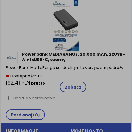
zamówienia na Państwa email lub wyświetlenie
Państwu prawidłowych informacji o promocjach czy
cenach indywidualnych, ważna jest Państwa
wcześniejsza zgoda której udzieliliście podczas
zakładania konta.
Każda Państwa zgoda jest dobrowolna i można ją w
dowolnym momencie wycofać.
Polityka prywatności (rozwiń)
Powerbank MEDIARANGE, 20.000 mAh, 2xUSB-
Klauzula Informacyjna (rozwiń)
A + 1xUSB-C, czarny
Lista Zaufanych Partnerów (rozwiń)
Power Banki MediaRange są idealnym towarzyszem podróży…
Dostępność: TEL.
162,41 PLN
brutto
Zobacz
Dodaj do porównania
Porównaj (
0
)
INFORMACJE
MOJE KONTO