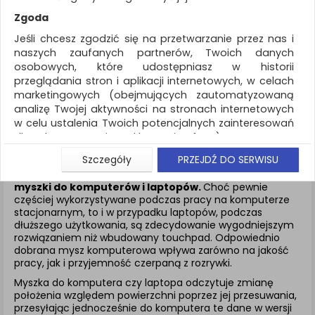
REKLAMA
Zgoda
AKTUALNOŚCI
Jeśli chcesz zgodzić się na przetwarzanie przez nas i
naszych zaufanych partnerów, Twoich danych
osobowych, które udostępniasz w historii
Akcesoria komputerowe
Mysz komputerowa
przeglądania stron i aplikacji internetowych, w celach
marketingowych (obejmujących zautomatyzowaną
ZNALEZIONYCH PRODUKTÓW: 7
analizę Twojej aktywności na stronach internetowych
w celu ustalenia Twoich potencjalnych zainteresowań
MYSZ KOMPUTEROWA
dla dostosowania reklamy i oferty), w tym na
umieszczanie tzw. cookies na Twoich urządzeniach i
Szczegóły
PRZEJDŹ DO SERWISU
ich odczytywanie, kliknij przycisk „Przejdź do serwisu”.
Jednym z podstawowych narzędzi służących nawigacji są
Jeśli nie chcesz wyrazić zgody lub ograniczyć jej
myszki do komputerów i laptopów.
Choć pewnie
częściej wykorzystywane podczas pracy na komputerze
zakres, kliknij „Szczegóły”, gdzie znajdziesz wszelkie
stacjonarnym, to i w przypadku laptopów, podczas
informacje o tym jak to zrobić . Te same informacje
dłuższego użytkowania, są zdecydowanie wygodniejszym
znajdziesz także na podstronie z naszą polityką
rozwiązaniem niż wbudowany touchpad. Odpowiednio
prywatności obowiązującą od 25 maja 2018.
dobrana mysz komputerowa wpływa zarówno na jakość
pracy, jak i przyjemność czerpaną z rozrywki.
W przypadku użytkowników zalogowanych, aby
umożliwić prawidłową realizację Umowy z Państwem i
Myszka do komputera czy laptopa odczytuje zmianę
związane z tym prawidłowe działanie naszej strony
położenia względem powierzchni poprzez jej przesuwania,
www, a w szczególności np. wysłanie potwierdzenia
przesyłając jednocześnie do komputera te dane w wersji