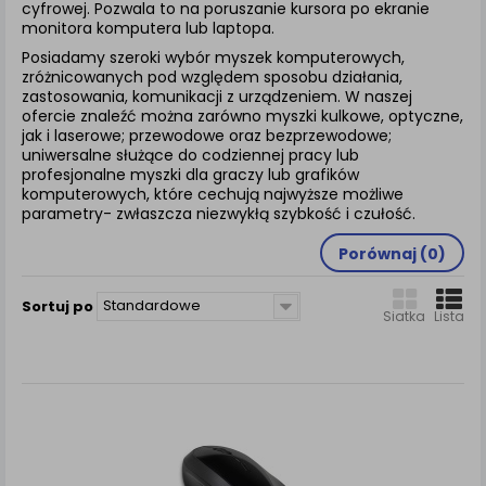
zamówienia na Państwa email lub wyświetlenie
cyfrowej. Pozwala to na poruszanie kursora po ekranie
monitora komputera lub laptopa.
Państwu prawidłowych informacji o promocjach czy
cenach indywidualnych, ważna jest Państwa
Posiadamy szeroki wybór myszek komputerowych,
wcześniejsza zgoda której udzieliliście podczas
zróżnicowanych pod względem sposobu działania,
zakładania konta.
zastosowania, komunikacji z urządzeniem. W naszej
ofercie znaleźć można zarówno myszki kulkowe, optyczne,
Każda Państwa zgoda jest dobrowolna i można ją w
jak i laserowe; przewodowe oraz bezprzewodowe;
dowolnym momencie wycofać.
uniwersalne służące do codziennej pracy lub
profesjonalne myszki dla graczy lub grafików
Polityka prywatności (rozwiń)
komputerowych, które cechują najwyższe możliwe
Klauzula Informacyjna (rozwiń)
parametry- zwłaszcza niezwykłą szybkość i czułość.
Lista Zaufanych Partnerów (rozwiń)
Porównaj (
0
)
Standardowe
Sortuj po
Siatka
Lista