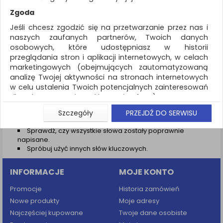
REKLAMA
Zgoda
AKTUALNOŚCI
Jeśli chcesz zgodzić się na przetwarzanie przez nas i
naszych zaufanych partnerów, Twoich danych
osobowych, które udostępniasz w historii
Wyniki wyszukiwania
przeglądania stron i aplikacji internetowych, w celach
marketingowych (obejmujących zautomatyzowaną
NIE ZNALEZIONO PRODUKTÓW
analizę Twojej aktywności na stronach internetowych
Nie odnaleziono produktów wg przyjętych kryteriów
w celu ustalenia Twoich potencjalnych zainteresowań
dla dostosowania reklamy i oferty), w tym na
PODPOWIEDZI
umieszczanie tzw. cookies na Twoich urządzeniach i
Szczegóły
PRZEJDŹ DO SERWISU
Zmień kryteria wyszukiwania zaznaczając inne filtry i
ich odczytywanie, kliknij przycisk „Przejdź do serwisu”.
wyszukaj ponownie
Sprawdź, czy wszystkie słowa zostały poprawnie
Jeśli nie chcesz wyrazić zgody lub ograniczyć jej
napisane.
zakres, kliknij „Szczegóły”, gdzie znajdziesz wszelkie
Spróbuj użyć innych słów kluczowych.
informacje o tym jak to zrobić . Te same informacje
znajdziesz także na podstronie z naszą polityką
INFORMACJE
MOJE KONTO
prywatności obowiązującą od 25 maja 2018.
W przypadku użytkowników zalogowanych, aby
Promocje
Historia zamówień
umożliwić prawidłową realizację Umowy z Państwem i
Nowe produkty
Moje adresy
związane z tym prawidłowe działanie naszej strony
Najczęściej kupowane
Twoje dane osobiste
www, a w szczególności np. wysłanie potwierdzenia