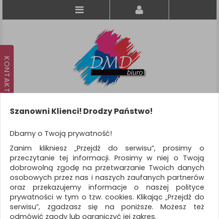
Szanowni Klienci! Drodzy Państwo!
Koszyk
produkt
(0)
Dbamy o Twoją prywatność!
Zanim klikniesz „Przejdź do serwisu”, prosimy o
KATEGORIE
przeczytanie tej informacji. Prosimy w niej o Twoją
dobrowolną zgodę na przetwarzanie Twoich danych
osobowych przez nas i naszych zaufanych partnerów
WSZYSTKIE KATEGORIE
oraz przekazujemy informacje o naszej polityce
prywatności w tym o tzw. cookies. Klikając „Przejdź do
FILTRY
Więcej
serwisu”, zgadzasz się na poniższe. Możesz też
odmówić zgody lub ograniczyć jej zakres.