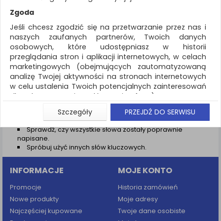
REKLAMA
Zgoda
AKTUALNOŚCI
Jeśli chcesz zgodzić się na przetwarzanie przez nas i
naszych zaufanych partnerów, Twoich danych
osobowych, które udostępniasz w historii
Wyniki wyszukiwania
przeglądania stron i aplikacji internetowych, w celach
marketingowych (obejmujących zautomatyzowaną
NIE ZNALEZIONO PRODUKTÓW
analizę Twojej aktywności na stronach internetowych
Nie odnaleziono produktów wg przyjętych kryteriów
w celu ustalenia Twoich potencjalnych zainteresowań
dla dostosowania reklamy i oferty), w tym na
PODPOWIEDZI
umieszczanie tzw. cookies na Twoich urządzeniach i
Szczegóły
PRZEJDŹ DO SERWISU
Zmień kryteria wyszukiwania zaznaczając inne filtry i
ich odczytywanie, kliknij przycisk „Przejdź do serwisu”.
wyszukaj ponownie
Sprawdź, czy wszystkie słowa zostały poprawnie
Jeśli nie chcesz wyrazić zgody lub ograniczyć jej
napisane.
zakres, kliknij „Szczegóły”, gdzie znajdziesz wszelkie
Spróbuj użyć innych słów kluczowych.
informacje o tym jak to zrobić . Te same informacje
znajdziesz także na podstronie z naszą polityką
INFORMACJE
MOJE KONTO
prywatności obowiązującą od 25 maja 2018.
W przypadku użytkowników zalogowanych, aby
Promocje
Historia zamówień
umożliwić prawidłową realizację Umowy z Państwem i
Nowe produkty
Moje adresy
związane z tym prawidłowe działanie naszej strony
Najczęściej kupowane
Twoje dane osobiste
www, a w szczególności np. wysłanie potwierdzenia