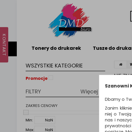
Tonery do drukarek
Tusze do druka
WSZYSTKIE KATEGORIE
NIE Z
Promocje
Nie odna
Szanowni K
FILTRY
Więcej
PODPO
Dbamy o Tw
Zmie
Spr
ZAKRES CENOWY
Zanim klikni
Spró
niej o Twoj
nas i naszy
Min:
prywatności
Max:
poniższe. Mo