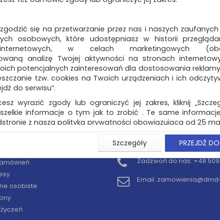
 zgodzić się na przetwarzanie przez nas i naszych zaufanych
ch osobowych, które udostępniasz w historii przeglądan
 internetowych, w celach marketingowych (obe
owaną analizę Twojej aktywności na stronach internetow
oich potencjalnych zainteresowań dla dostosowania reklamy i
zczanie tzw. cookies na Twoich urządzeniach i ich odczytywan
ejdź do serwisu”.
cesz wyrazić zgody lub ograniczyć jej zakres, kliknij „Szcze
szelkie informacje o tym jak to zrobić . Te same informacje
stronie z naszą polityką prywatności obowiązującą od 25 maj
u użytkowników zalogowanych, aby umożliwić prawidłową 
Szczegóły
PRZEJDŹ DO
KONTO
KONTAKT
stwem i związane z tym prawidłowe działanie naszej stro
ści np. wysłanie potwierdzenia zamówienia na Państwa
Zadzwoń do nas:
+48 509 
 zamówień
ie Państwu prawidłowych informacji o promocjach c
esy
ch, ważna jest Państwa wcześniejsza zgoda której udzieliliś
Email:
zamowienia@dmd-b
onta.
ne osobiste
ony
wa zgoda jest dobrowolna i można ją w dowolnym momenci
y życzeń
prywatności (rozwiń)