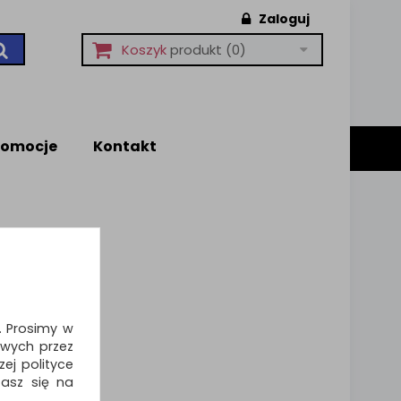
Zaloguj
Koszyk
produkt
(0)
romocje
Kontakt
i. Prosimy w
wych przez
ej polityce
zasz się na