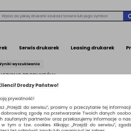
rek
Serwis drukarek
Leasing drukarek
P
Wyniki wyszukiwania
NALEZIONO PRODUKTÓW
leziono produktów wg przyjętych kryteriów
lienci! Drodzy Państwo!
WIEDZI
oją prywatność!
ń kryteria wyszukiwania zaznaczając inne filtry i wyszukaj ponownie
awdź, czy wszystkie słowa zostały poprawnie napisane.
esz „Przejdź do serwisu”, prosimy o przeczytanie tej informacj
buj użyć innych słów kluczowych.
ą dobrowolną zgodę na przetwarzanie Twoich danych osobo
ch zaufanych partnerów oraz przekazujemy informacje o nasz
 w tym o tzw. cookies. Klikając „Przejdź do serwisu”, zgad
żesz też odmówić zgody lub ograniczyć jej zakres.