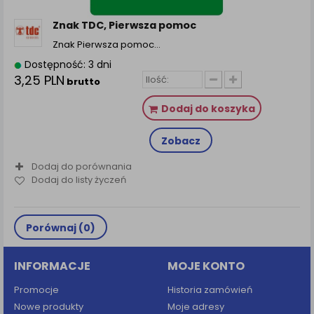
zamówienia na Państwa email lub wyświetlenie
Państwu prawidłowych informacji o promocjach czy
Znak TDC, Pierwsza pomoc
cenach indywidualnych, ważna jest Państwa
Znak Pierwsza pomoc…
wcześniejsza zgoda której udzieliliście podczas
zakładania konta.
Dostępność: 3 dni
3,25 PLN
Każda Państwa zgoda jest dobrowolna i można ją w
brutto
dowolnym momencie wycofać.
Dodaj do koszyka
Polityka prywatności (rozwiń)
Klauzula Informacyjna (rozwiń)
Zobacz
Lista Zaufanych Partnerów (rozwiń)
Dodaj do porównania
Dodaj do listy życzeń
Porównaj (
0
)
INFORMACJE
MOJE KONTO
Promocje
Historia zamówień
Nowe produkty
Moje adresy