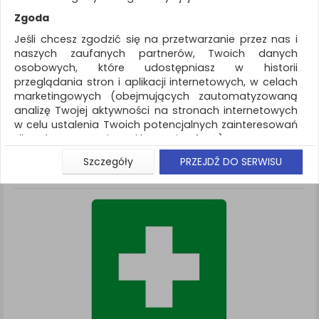
REKLAMA
Zgoda
AKTUALNOŚCI
Jeśli chcesz zgodzić się na przetwarzanie przez nas i
naszych zaufanych partnerów, Twoich danych
osobowych, które udostępniasz w historii
Ochrona indywidualna
Oznakowanie firm
przeglądania stron i aplikacji internetowych, w celach
marketingowych (obejmujących zautomatyzowaną
ZNALEZIONYCH PRODUKTÓW: 1
Porównaj (
0
)
analizę Twojej aktywności na stronach internetowych
w celu ustalenia Twoich potencjalnych zainteresowań
Standardowe
Sortuj po
dla dostosowania reklamy i oferty), w tym na
Siatka
Lista
umieszczanie tzw. cookies na Twoich urządzeniach i
Szczegóły
PRZEJDŹ DO SERWISU
ich odczytywanie, kliknij przycisk „Przejdź do serwisu”.
Jeśli nie chcesz wyrazić zgody lub ograniczyć jej
zakres, kliknij „Szczegóły”, gdzie znajdziesz wszelkie
informacje o tym jak to zrobić . Te same informacje
znajdziesz także na podstronie z naszą polityką
prywatności obowiązującą od 25 maja 2018.
W przypadku użytkowników zalogowanych, aby
umożliwić prawidłową realizację Umowy z Państwem i
związane z tym prawidłowe działanie naszej strony
www, a w szczególności np. wysłanie potwierdzenia