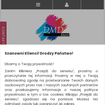
Szanowni Klienci! Drodzy Państwo!
Koszyk
produkt
(0)
Dbamy o Twoją prywatność!
Zanim klikniesz „Przejdź do serwisu”, prosimy o
KATEGORIE
przeczytanie tej informacji. Prosimy w niej o Twoją
dobrowolną zgodę na przetwarzanie Twoich danych
osobowych przez nas i naszych zaufanych partnerów
WSZYSTKIE KATEGORIE
oraz przekazujemy informacje o naszej polityce
prywatności w tym o tzw. cookies. Klikając „Przejdź do
FILTRY
Więcej
serwisu”, zgadzasz się na poniższe. Możesz też
odmówić zgody lub ograniczyć jej zakres.