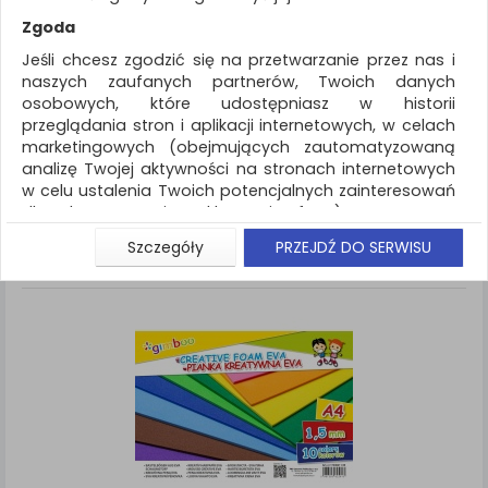
REKLAMA
Zgoda
AKTUALNOŚCI
Jeśli chcesz zgodzić się na przetwarzanie przez nas i
naszych zaufanych partnerów, Twoich danych
osobowych, które udostępniasz w historii
Artykuły szkolne
Produkty kreatywne
przeglądania stron i aplikacji internetowych, w celach
marketingowych (obejmujących zautomatyzowaną
ZNALEZIONYCH PRODUKTÓW: 1
Porównaj (
0
)
analizę Twojej aktywności na stronach internetowych
w celu ustalenia Twoich potencjalnych zainteresowań
Standardowe
Sortuj po
dla dostosowania reklamy i oferty), w tym na
Siatka
Lista
umieszczanie tzw. cookies na Twoich urządzeniach i
Szczegóły
PRZEJDŹ DO SERWISU
ich odczytywanie, kliknij przycisk „Przejdź do serwisu”.
Jeśli nie chcesz wyrazić zgody lub ograniczyć jej
zakres, kliknij „Szczegóły”, gdzie znajdziesz wszelkie
informacje o tym jak to zrobić . Te same informacje
znajdziesz także na podstronie z naszą polityką
prywatności obowiązującą od 25 maja 2018.
W przypadku użytkowników zalogowanych, aby
umożliwić prawidłową realizację Umowy z Państwem i
związane z tym prawidłowe działanie naszej strony
www, a w szczególności np. wysłanie potwierdzenia