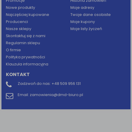
Promocje
Historia zamówień
Nowe produkty
Moje adresy
Najczęściej kupowane
Twoje dane osobiste
Producenci
Moje kupony
Nasze sklepy
Moje listy życzeń
Skontaktuj się z nami
Regulamin sklepu
O firmie
Polityka prywatności
Klauzula informacyjna
KONTAKT
Zadzwoń do nas:
+48 509 956 131
Email:
zamowienia@dmd-biuro.pl