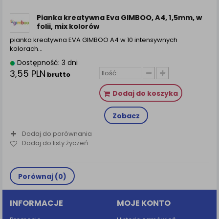
zamówienia na Państwa email lub wyświetlenie
Państwu prawidłowych informacji o promocjach czy
Pianka kreatywna Eva GIMBOO, A4, 1,5mm, w
cenach indywidualnych, ważna jest Państwa
folii, mix kolorów
wcześniejsza zgoda której udzieliliście podczas
pianka kreatywna EVA GIMBOO A4 w 10 intensywnych
zakładania konta.
kolorach…
Każda Państwa zgoda jest dobrowolna i można ją w
Dostępność: 3 dni
dowolnym momencie wycofać.
3,55 PLN
brutto
Polityka prywatności (rozwiń)
Dodaj do koszyka
Klauzula Informacyjna (rozwiń)
Lista Zaufanych Partnerów (rozwiń)
Zobacz
Dodaj do porównania
Dodaj do listy życzeń
Porównaj (
0
)
INFORMACJE
MOJE KONTO